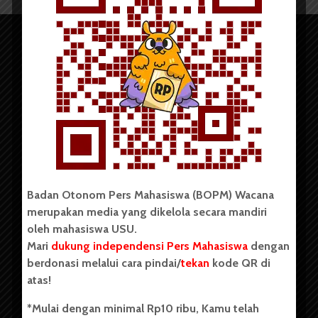
Copyright © 2023. All rights reserved BOPM WACANA.
Badan Otonom Pers Mahasiswa (BOPM) Wacana
merupakan media yang dikelola secara mandiri
Badan Otonom Pers Mahasiswa (BOPM) Wacana merupakan
oleh mahasiswa USU.
pers mahasiswa yang berdiri di luar kampus dan dikelola
Mari
dukung independensi Pers Mahasiswa
dengan
secara mandiri oleh mahasiswa Universitas Sumatera Utara
(USU). Sebelumnya BOPM Wacana merupakan salah satu
berdonasi melalui cara pindai/
tekan
kode QR di
Unit Kegiatan Mahasiswa (UKM) di Universitas Sumatera
atas!
Utara dengan nama Pers Mahasiswa SUARA USU yang
berdiri pada 1 Juli 1995.
*Mulai dengan minimal Rp10 ribu, Kamu telah