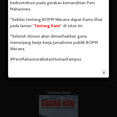
berkontribusi pada gerakan kemandirian Pers
Mahasiswa.
Tentang Kami
*Sekilas tentang BOPM Wacana dapat Kamu lihat
pada laman "
Tentang Kami
" di situs ini.
Kontribusi
*Seluruh donasi akan dimanfaatkan guna
Info Iklan
menunjang kerja-kerja jurnalisme publik BOPM
Pedoman Media Siber
Wacana.
Kode Etik Jurnalistik
#PersMahasiswaBukanHumasKampus
WartaWacana
Terbitan Kami