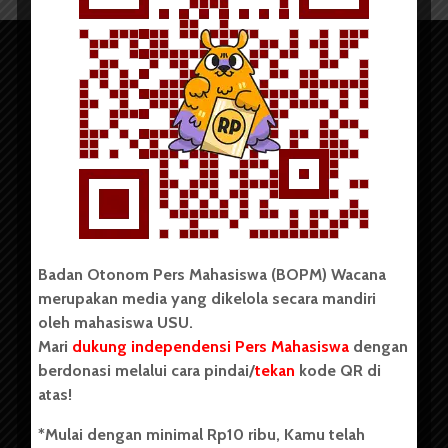
Copyright © 2023. All rights reserved BOPM WACANA.
Badan Otonom Pers Mahasiswa (BOPM) Wacana
merupakan media yang dikelola secara mandiri
Badan Otonom Pers Mahasiswa (BOPM) Wacana merupakan
oleh mahasiswa USU.
pers mahasiswa yang berdiri di luar kampus dan dikelola
Mari
dukung independensi Pers Mahasiswa
dengan
secara mandiri oleh mahasiswa Universitas Sumatera Utara
(USU). Sebelumnya BOPM Wacana merupakan salah satu
berdonasi melalui cara pindai/
tekan
kode QR di
Unit Kegiatan Mahasiswa (UKM) di Universitas Sumatera
atas!
Utara dengan nama Pers Mahasiswa SUARA USU yang
berdiri pada 1 Juli 1995.
*Mulai dengan minimal Rp10 ribu, Kamu telah