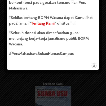
berkontribusi pada gerakan kemandirian Pers
Mahasiswa.
Tentang Kami
*Sekilas tentang BOPM Wacana dapat Kamu lihat
pada laman "
Tentang Kami
" di situs ini.
Kontribusi
*Seluruh donasi akan dimanfaatkan guna
Info Iklan
menunjang kerja-kerja jurnalisme publik BOPM
Pedoman Media Siber
Wacana.
Kode Etik Jurnalistik
#PersMahasiswaBukanHumasKampus
WartaWacana
Terbitan Kami