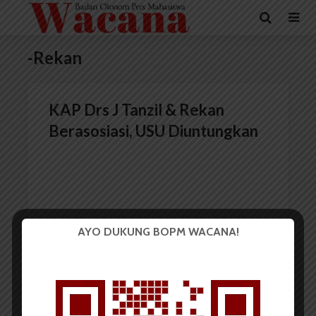
-Rekan
KAP Drs J Tanzil & Rekan
Berasosiasi, USU Diuntungkan
AYO DUKUNG BOPM WACANA!
Redaksi
5 Maret 2015
2 menit waktu baca