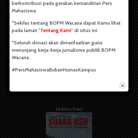
berkontribusi pada gerakan kemandirian Pers
Mahasiswa.
Tentang Kami
*Sekilas tentang BOPM Wacana dapat Kamu lihat
pada laman "
Tentang Kami
" di situs ini.
Kontribusi
*Seluruh donasi akan dimanfaatkan guna
Info Iklan
menunjang kerja-kerja jurnalisme publik BOPM
Pedoman Media Siber
Wacana.
Kode Etik Jurnalistik
#PersMahasiswaBukanHumasKampus
WartaWacana
Terbitan Kami