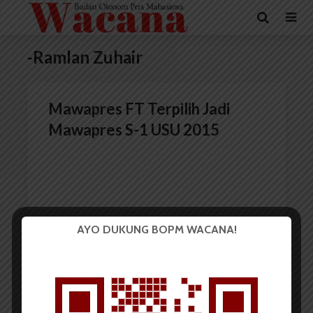
-Ramlan Zuhair
Mawapres FT Terpilih Jadi
Mawapres S-1 USU 2015
AYO DUKUNG BOPM WACANA!
Redaksi
27 April 2015
2 menit waktu baca