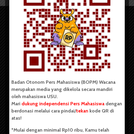
Copyright © 2023. All rights reserved BOPM WACANA.
Badan Otonom Pers Mahasiswa (BOPM) Wacana
merupakan media yang dikelola secara mandiri
Badan Otonom Pers Mahasiswa (BOPM) Wacana merupakan
oleh mahasiswa USU.
pers mahasiswa yang berdiri di luar kampus dan dikelola
Mari
dukung independensi Pers Mahasiswa
dengan
secara mandiri oleh mahasiswa Universitas Sumatera Utara
(USU). Sebelumnya BOPM Wacana merupakan salah satu
berdonasi melalui cara pindai/
tekan
kode QR di
Unit Kegiatan Mahasiswa (UKM) di Universitas Sumatera
atas!
Utara dengan nama Pers Mahasiswa SUARA USU yang
berdiri pada 1 Juli 1995.
*Mulai dengan minimal Rp10 ribu, Kamu telah