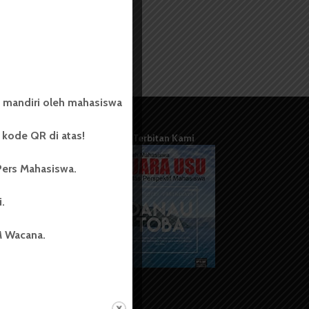
 mandiri oleh mahasiswa
kode QR di atas!
Terbitan Kami
Pers Mahasiswa.
i.
M Wacana.