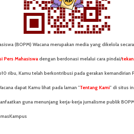
iswa (BOPM) Wacana merupakan media yang dikelola secara
i Pers Mahasiswa
dengan berdonasi melalui cara pindai/
tekan
tonom Pers Mahasiswa (BOPM)
Tentang Kami
merupakan pers mahasiswa
iri di luar kampus dan dikelola
Kontribusi
10 ribu, Kamu telah berkontribusi pada gerakan kemandirian 
andiri oleh mahasiswa
tas Sumatera Utara (USU).
Info Iklan
acana dapat Kamu lihat pada laman "
Tentang Kami
" di situs in
nya BOPM Wacana merupakan
tu Unit Kegiatan Mahasiswa
Pedoman Media Siber
anfaatkan guna menunjang kerja-kerja jurnalisme publik BOP
 Universitas Sumatera Utara
nama Pers Mahasiswa SUARA
Kode Etik Jurnalistik
berdiri pada 1 Juli 1995.
umasKampus
WartaWacana