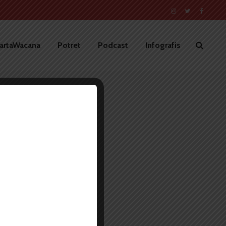
artaWacana
Potret
Podcast
Infografis