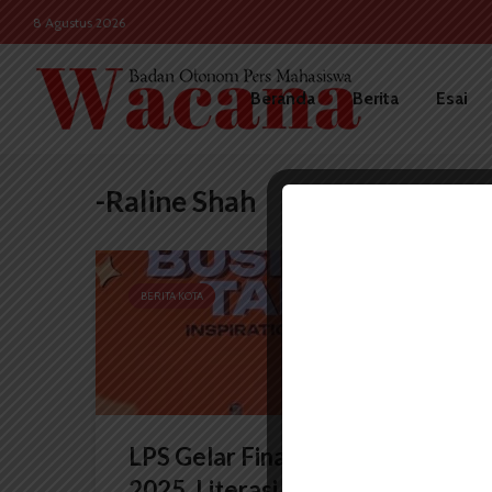
8 Agustus 2026
Beranda
Berita
Esai
-Raline Shah
BERITA KOTA
LPS Gelar Financial Festival
2025, Literasi Keuangan bagi...