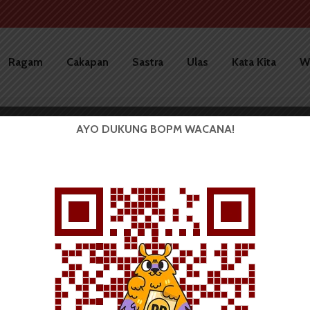
Ragam
Cakapan
Sastra
Ulas
Kata Kita
W
AYO DUKUNG BOPM WACANA!