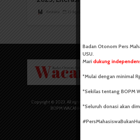
Redaksi
23 Agustus 2025
2 menit waktu baca
Badan Otonom Pers Mahas
USU.
Mari
dukung independens
Badan O
Wacana 
yang berd
*Mulai dengan minimal Rp
secara m
Universi
*Sekilas tentang BOPM W
Sebelum
salah sa
Copyright © 2023. All rights reserved
*Seluruh donasi akan dim
(UKM) di
BOPM WACANA.
dengan 
USU yang 
#PersMahasiswaBukanH