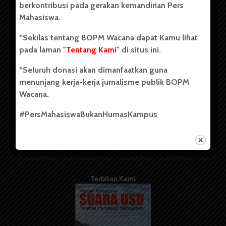
berkontribusi pada gerakan kemandirian Pers
Mahasiswa.
Tentang Kami
*Sekilas tentang BOPM Wacana dapat Kamu lihat
pada laman "
Tentang Kami
" di situs ini.
Kontribusi
*Seluruh donasi akan dimanfaatkan guna
Info Iklan
menunjang kerja-kerja jurnalisme publik BOPM
Pedoman Media Siber
Wacana.
Kode Etik Jurnalistik
#PersMahasiswaBukanHumasKampus
WartaWacana
Terbitan Kami