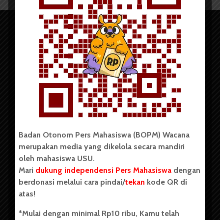
Copyright © 2023. All rights reserved BOPM WACANA.
Badan Otonom Pers Mahasiswa (BOPM) Wacana
merupakan media yang dikelola secara mandiri
Badan Otonom Pers Mahasiswa (BOPM) Wacana merupakan
oleh mahasiswa USU.
pers mahasiswa yang berdiri di luar kampus dan dikelola
Mari
dukung independensi Pers Mahasiswa
dengan
secara mandiri oleh mahasiswa Universitas Sumatera Utara
(USU). Sebelumnya BOPM Wacana merupakan salah satu
berdonasi melalui cara pindai/
tekan
kode QR di
Unit Kegiatan Mahasiswa (UKM) di Universitas Sumatera
atas!
Utara dengan nama Pers Mahasiswa SUARA USU yang
berdiri pada 1 Juli 1995.
*Mulai dengan minimal Rp10 ribu, Kamu telah