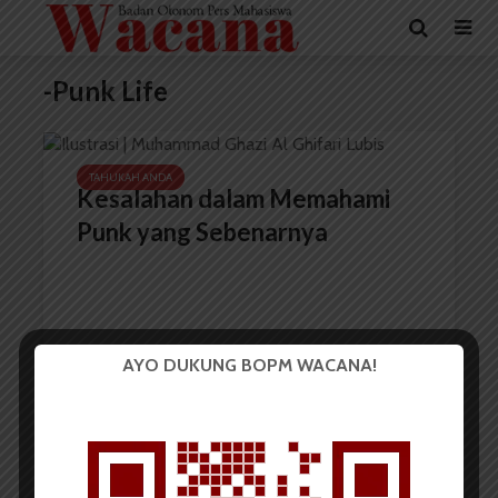
-Punk Life
TAHUKAH ANDA
Kesalahan dalam Memahami
Punk yang Sebenarnya
AYO DUKUNG BOPM WACANA!
Muhammad Ghazi Al Ghifari Lubis
17 November 2023
4 menit waktu baca