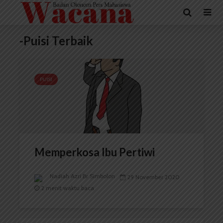
-Puisi Terbaik
PUISI
Memperkosa Ibu Pertiwi
Nadiah Azri Br Simbolon
29 November 2020
2 menit waktu baca