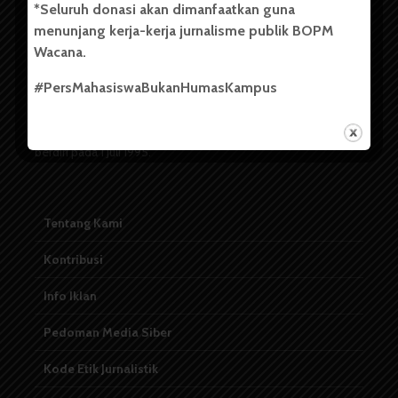
*Seluruh donasi akan dimanfaatkan guna
menunjang kerja-kerja jurnalisme publik BOPM
Badan Otonom Pers Mahasiswa (BOPM) Wacana merupakan
Wacana.
pers mahasiswa yang berdiri di luar kampus dan dikelola
secara mandiri oleh mahasiswa Universitas Sumatera Utara
#PersMahasiswaBukanHumasKampus
(USU). Sebelumnya BOPM Wacana merupakan salah satu
Unit Kegiatan Mahasiswa (UKM) di Universitas Sumatera
Utara dengan nama Pers Mahasiswa SUARA USU yang
berdiri pada 1 Juli 1995.
Tentang Kami
Kontribusi
Info Iklan
Pedoman Media Siber
Kode Etik Jurnalistik