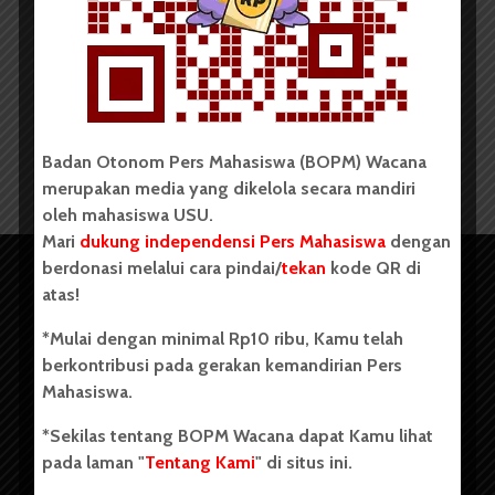
Jarimu Harimaumu
Redaksi
26 April 2017
1 menit waktu baca
Badan Otonom Pers Mahasiswa (BOPM) Wacana
merupakan media yang dikelola secara mandiri
oleh mahasiswa USU.
Mari
dukung independensi Pers Mahasiswa
dengan
berdonasi melalui cara pindai/
tekan
kode QR di
atas!
*Mulai dengan minimal Rp10 ribu, Kamu telah
berkontribusi pada gerakan kemandirian Pers
Mahasiswa.
*Sekilas tentang BOPM Wacana dapat Kamu lihat
pada laman "
Tentang Kami
" di situs ini.
Copyright © 2023. All rights reserved BOPM WACANA.