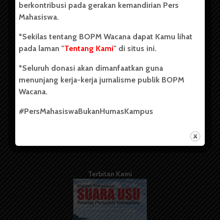
berkontribusi pada gerakan kemandirian Pers
Mahasiswa.
Tentang Kami
*Sekilas tentang BOPM Wacana dapat Kamu lihat
pada laman "
Tentang Kami
" di situs ini.
Kontribusi
*Seluruh donasi akan dimanfaatkan guna
Info Iklan
menunjang kerja-kerja jurnalisme publik BOPM
Pedoman Media Siber
Wacana.
Kode Etik Jurnalistik
#PersMahasiswaBukanHumasKampus
WartaWacana
Terbitan Kami