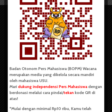
Copyright © 2023. All rights reserved BOPM WACANA.
Badan Otonom Pers Mahasiswa (BOPM) Wacana
merupakan media yang dikelola secara mandiri
Badan Otonom Pers Mahasiswa (BOPM) Wacana merupakan
oleh mahasiswa USU.
pers mahasiswa yang berdiri di luar kampus dan dikelola
Mari
dukung independensi Pers Mahasiswa
dengan
secara mandiri oleh mahasiswa Universitas Sumatera Utara
(USU). Sebelumnya BOPM Wacana merupakan salah satu
berdonasi melalui cara pindai/
tekan
kode QR di
Unit Kegiatan Mahasiswa (UKM) di Universitas Sumatera
atas!
Utara dengan nama Pers Mahasiswa SUARA USU yang
berdiri pada 1 Juli 1995.
*Mulai dengan minimal Rp10 ribu, Kamu telah