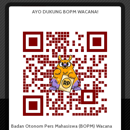
BERITA KAMPUS
AYO DUKUNG BOPM WACANA!
Mahasiswa USU Antusias
Mengikuti Program Magang...
Redaksi
9 Agustus 2021
2 menit waktu baca
Badan Otonom Pers Mahasiswa (BOPM) Wacana