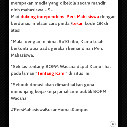
merupakan media yang dikelola secara mandiri
oleh mahasiswa USU.
Mari
dukung independensi Pers Mahasiswa
dengan
berdonasi melalui cara pindai/
tekan
kode QR di
Copyright © 2023. All rights reserved BOPM WACANA.
atas!
*Mulai dengan minimal Rp10 ribu, Kamu telah
berkontribusi pada gerakan kemandirian Pers
Badan Otonom Pers Mahasiswa (BOPM) Wacana merupakan
Mahasiswa.
pers mahasiswa yang berdiri di luar kampus dan dikelola
secara mandiri oleh mahasiswa Universitas Sumatera Utara
*Sekilas tentang BOPM Wacana dapat Kamu lihat
(USU). Sebelumnya BOPM Wacana merupakan salah satu
pada laman "
Tentang Kami
" di situs ini.
Unit Kegiatan Mahasiswa (UKM) di Universitas Sumatera
Utara dengan nama Pers Mahasiswa SUARA USU yang
*Seluruh donasi akan dimanfaatkan guna
berdiri pada 1 Juli 1995.
menunjang kerja-kerja jurnalisme publik BOPM
Wacana.
Tentang Kami
#PersMahasiswaBukanHumasKampus
Kontribusi