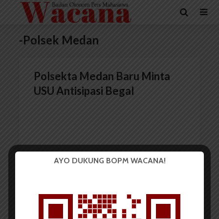
-Polsek Medan
Polsekta Medan Baru Minta
USU Antisipasi Begal
AYO DUKUNG BOPM WACANA!
Redaksi
9 April 2015
2 menit waktu baca