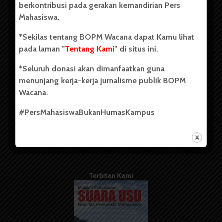
berkontribusi pada gerakan kemandirian Pers
Mahasiswa.
Tentang Kami
*Sekilas tentang BOPM Wacana dapat Kamu lihat
pada laman "
Tentang Kami
" di situs ini.
Kontribusi
*Seluruh donasi akan dimanfaatkan guna
Info Iklan
menunjang kerja-kerja jurnalisme publik BOPM
Pedoman Media Siber
Wacana.
Kode Etik Jurnalistik
#PersMahasiswaBukanHumasKampus
WartaWacana
Terbitan Kami