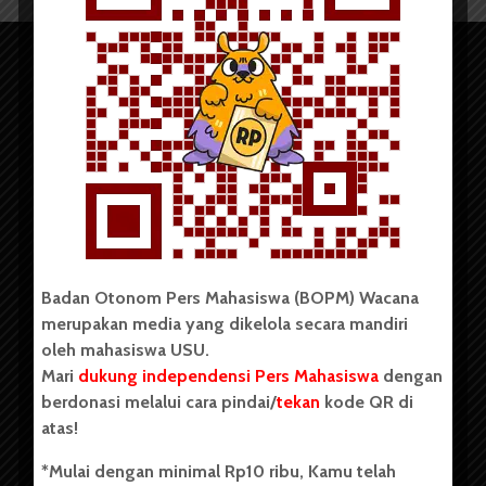
Copyright © 2023. All rights reserved BOPM WACANA.
Badan Otonom Pers Mahasiswa (BOPM) Wacana
merupakan media yang dikelola secara mandiri
Badan Otonom Pers Mahasiswa (BOPM) Wacana merupakan
oleh mahasiswa USU.
pers mahasiswa yang berdiri di luar kampus dan dikelola
Mari
dukung independensi Pers Mahasiswa
dengan
secara mandiri oleh mahasiswa Universitas Sumatera Utara
(USU). Sebelumnya BOPM Wacana merupakan salah satu
berdonasi melalui cara pindai/
tekan
kode QR di
Unit Kegiatan Mahasiswa (UKM) di Universitas Sumatera
atas!
Utara dengan nama Pers Mahasiswa SUARA USU yang
berdiri pada 1 Juli 1995.
*Mulai dengan minimal Rp10 ribu, Kamu telah