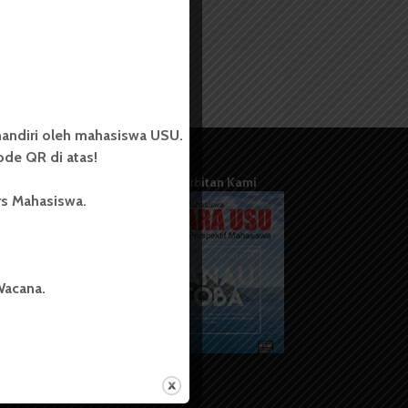
andiri oleh mahasiswa USU.
de QR di atas!
Terbitan Kami
rs Mahasiswa.
Wacana.