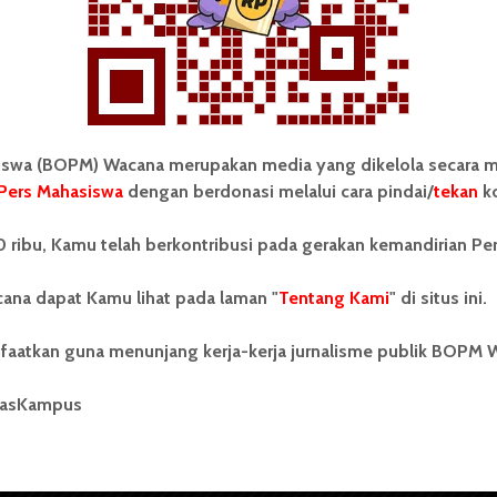
wa (BOPM) Wacana merupakan media yang dikelola secara m
Pers Mahasiswa
dengan berdonasi melalui cara pindai/
tekan
ko
tonom Pers Mahasiswa (BOPM)
Tentang Kami
 ribu, Kamu telah berkontribusi pada gerakan kemandirian Pe
merupakan pers mahasiswa
iri di luar kampus dan dikelola
Kontribusi
andiri oleh mahasiswa
ana dapat Kamu lihat pada laman "
Tentang Kami
" di situs ini.
tas Sumatera Utara (USU).
Info Iklan
nya BOPM Wacana merupakan
faatkan guna menunjang kerja-kerja jurnalisme publik BOPM 
tu Unit Kegiatan Mahasiswa
Pedoman Media Siber
 Universitas Sumatera Utara
nama Pers Mahasiswa SUARA
masKampus
Kode Etik Jurnalistik
berdiri pada 1 Juli 1995.
WartaWacana