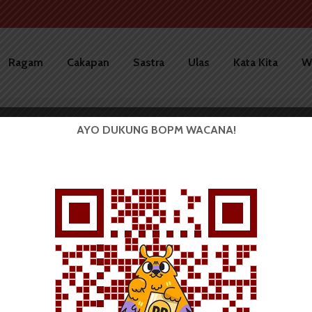
Ragam
Cakapan
Sastra
Ulas
Kata Kita
W
AYO DUKUNG BOPM WACANA!