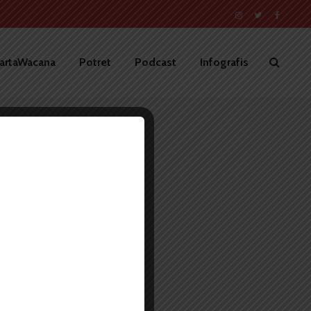
artaWacana
Potret
Podcast
Infografis