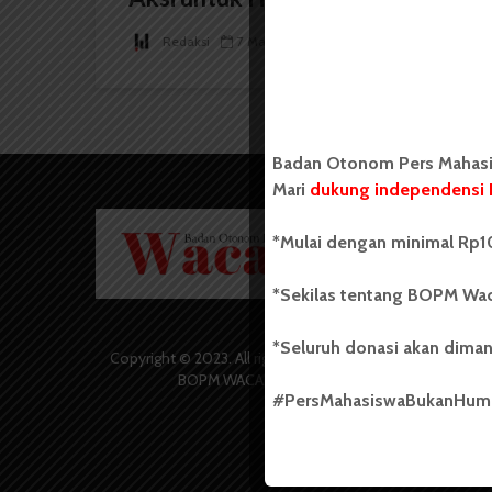
Redaksi
7 Maret 2025
2 menit waktu baca
Badan Otonom Pers Mahasis
Mari
dukung independensi 
Badan O
*Mulai dengan minimal Rp10
Wacana 
yang berd
secara m
*Sekilas tentang BOPM Wac
Universi
Sebelum
*Seluruh donasi akan diman
salah sa
Copyright © 2023. All rights reserved
(UKM) di
BOPM WACANA.
dengan 
#PersMahasiswaBukanHu
USU yang 