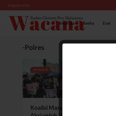
8 Agustus 2026
Beranda
Berita
Esai
-Polres
BERITA KOTA
Koalisi Masyarakat Sipil Gelar
Aksi untuk Hentikan...