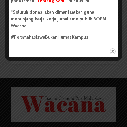
pada laman "
Tentang Kami
" di situs ini.
*Seluruh donasi akan dimanfaatkan guna
menunjang kerja-kerja jurnalisme publik BOPM
Wacana.
#PersMahasiswaBukanHumasKampus
Redaksi
18 Juni 2013
1 menit waktu baca