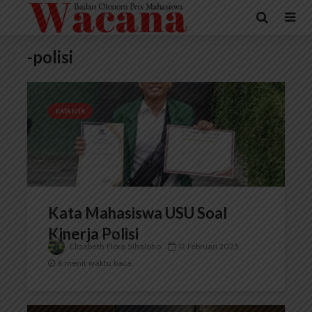
-polisi
KATA KITA
Kata Mahasiswa USU Soal
Kinerja Polisi
Elizabeth Flora Sihaloho
12 Februari 2025
6 menit waktu baca