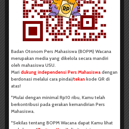
Reskrim Medan: Kinerja
Satpam USU Belum Maksimal
Badan Otonom Pers Mahasiswa (BOPM) Wacana
merupakan media yang dikelola secara mandiri
oleh mahasiswa USU.
Mari
dukung independensi Pers Mahasiswa
dengan
berdonasi melalui cara pindai/
tekan
kode QR di
atas!
Redaksi
25 Oktober 2014
2 menit waktu baca
*Mulai dengan minimal Rp10 ribu, Kamu telah
berkontribusi pada gerakan kemandirian Pers
Mahasiswa.
Demo
*Sekilas tentang BOPM Wacana dapat Kamu lihat