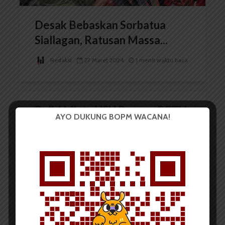
Desak Bebaskan Sorbatua
Siallagan, Ratusan Massa...
Redaksi
27 Maret 2024
1 menit waktu baca
Polisi Minta USU Pasang CCTV
AYO DUKUNG BOPM WACANA!
Redaksi
25 Oktober 2014
2 menit waktu baca