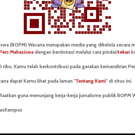
wa (BOPM) Wacana merupakan media yang dikelola secara m
Pers Mahasiswa
dengan berdonasi melalui cara pindai/
tekan
ko
tonom Pers Mahasiswa (BOPM)
Tentang Kami
 ribu, Kamu telah berkontribusi pada gerakan kemandirian Pe
merupakan pers mahasiswa
iri di luar kampus dan dikelola
Kontribusi
andiri oleh mahasiswa
ana dapat Kamu lihat pada laman "
Tentang Kami
" di situs ini.
tas Sumatera Utara (USU).
Info Iklan
nya BOPM Wacana merupakan
faatkan guna menunjang kerja-kerja jurnalisme publik BOPM 
tu Unit Kegiatan Mahasiswa
Pedoman Media Siber
 Universitas Sumatera Utara
nama Pers Mahasiswa SUARA
masKampus
Kode Etik Jurnalistik
berdiri pada 1 Juli 1995.
WartaWacana