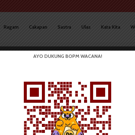
Ragam
Cakapan
Sastra
Ulas
Kata Kita
W
AYO DUKUNG BOPM WACANA!