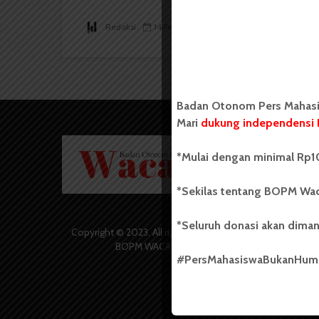
Redaksi
14 Februari 2022
2 menit waktu baca
Badan Otonom Pers Mahasis
Mari
dukung independensi 
Badan O
*Mulai dengan minimal Rp10
Wacana 
yang berd
secara m
*Sekilas tentang BOPM Wac
Universi
Sebelum
*Seluruh donasi akan diman
salah sa
Copyright © 2023. All rights reserved
(UKM) di
BOPM WACANA.
dengan 
#PersMahasiswaBukanHu
USU yang 