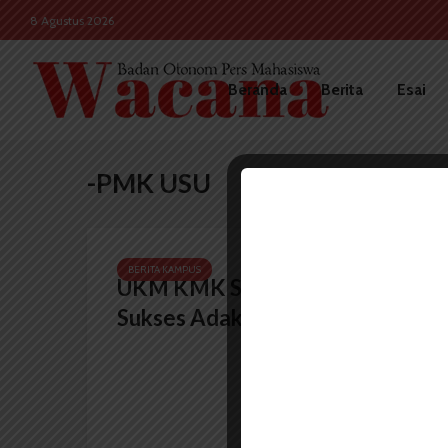
8 Agustus 2026
Beranda
Berita
Esai
-PMK USU
BERITA KAMPUS
UKM KMK St.Albertus Magnus
Sukses Adakan PMK 2020...