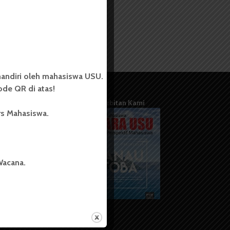
andiri oleh mahasiswa USU.
de QR di atas!
Terbitan Kami
rs Mahasiswa.
Wacana.