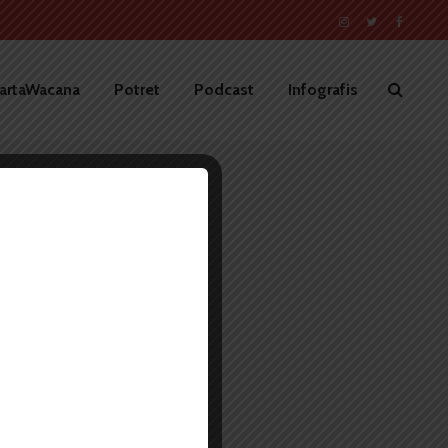
artaWacana
Potret
Podcast
Infografis