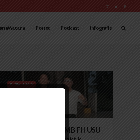
artaWacana
Potret
Podcast
Infografis
BERITA KAMPUS
Ketua Panitia PKKMB FH USU
2025: Tidak Ada Praktik...