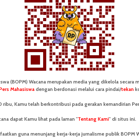
Redaksi
18 Agustus 2025
3 menit waktu baca
wa (BOPM) Wacana merupakan media yang dikelola secara m
Pers Mahasiswa
dengan berdonasi melalui cara pindai/
tekan
ko
 ribu, Kamu telah berkontribusi pada gerakan kemandirian Pe
ana dapat Kamu lihat pada laman "
Tentang Kami
" di situs ini.
faatkan guna menunjang kerja-kerja jurnalisme publik BOPM 