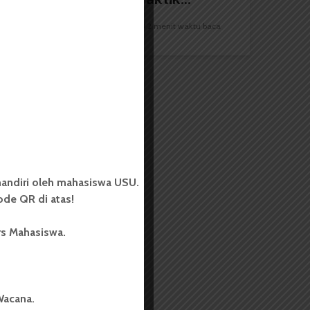
Redaksi
20 Juni 2025
2 menit waktu baca
andiri oleh mahasiswa USU.
de QR di atas!
rs Mahasiswa.
Wacana.