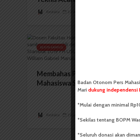
Redaksi
20 Agustus 2025
3 menit waktu baca
BERITA KAMPUS
Membahas PKKMB FH USU,
Mahasiswa Stambuk 2019...
Badan Otonom Pers Mahasis
Mari
dukung independensi 
*Mulai dengan minimal Rp10
Redaksi
29 Juli 2022
1 menit waktu baca
*Sekilas tentang BOPM Wac
*Seluruh donasi akan diman