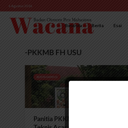
6 Agustus 2026
Beranda
Berita
Esai
-PKKMB FH USU
BERITA KAMPUS
Panitia PKKMB FH USU Akui
Teknis Acara Sudah Melalui...