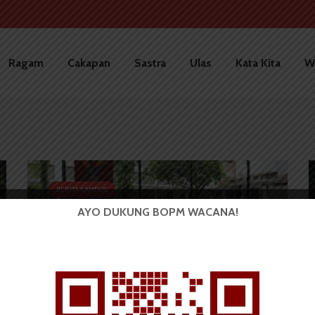
Ragam
Cakapan
Sastra
Ulas
Kata Kita
W
BERITA KAMPUS
AYO DUKUNG BOPM WACANA!
Maba FH USU Diduga Alami
Pelonco oleh Kating dan...