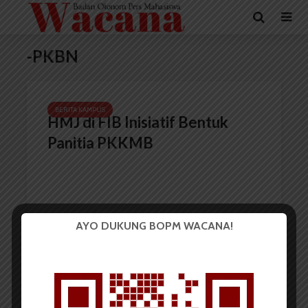
-PKBN
BERITA KAMPUS
HMJ di FIB Inisiatif Bentuk
Panitia PKKMB
AYO DUKUNG BOPM WACANA!
Redaksi
26 Juli 2017
2 menit waktu baca