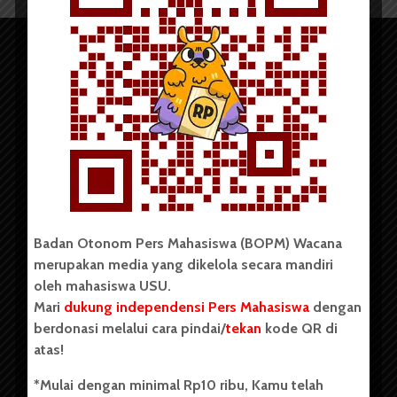
Copyright © 2023. All rights reserved BOPM WACANA.
Badan Otonom Pers Mahasiswa (BOPM) Wacana
merupakan media yang dikelola secara mandiri
Badan Otonom Pers Mahasiswa (BOPM) Wacana merupakan
oleh mahasiswa USU.
pers mahasiswa yang berdiri di luar kampus dan dikelola
Mari
dukung independensi Pers Mahasiswa
dengan
secara mandiri oleh mahasiswa Universitas Sumatera Utara
(USU). Sebelumnya BOPM Wacana merupakan salah satu
berdonasi melalui cara pindai/
tekan
kode QR di
Unit Kegiatan Mahasiswa (UKM) di Universitas Sumatera
atas!
Utara dengan nama Pers Mahasiswa SUARA USU yang
berdiri pada 1 Juli 1995.
*Mulai dengan minimal Rp10 ribu, Kamu telah