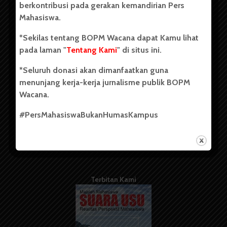
berkontribusi pada gerakan kemandirian Pers
Mahasiswa.
Tentang Kami
*Sekilas tentang BOPM Wacana dapat Kamu lihat
pada laman "
Tentang Kami
" di situs ini.
Kontribusi
*Seluruh donasi akan dimanfaatkan guna
Info Iklan
menunjang kerja-kerja jurnalisme publik BOPM
Pedoman Media Siber
Wacana.
Kode Etik Jurnalistik
#PersMahasiswaBukanHumasKampus
WartaWacana
Terbitan Kami