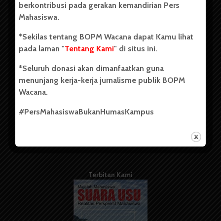
berkontribusi pada gerakan kemandirian Pers
Mahasiswa.
Tentang Kami
*Sekilas tentang BOPM Wacana dapat Kamu lihat
pada laman "
Tentang Kami
" di situs ini.
Kontribusi
*Seluruh donasi akan dimanfaatkan guna
Info Iklan
menunjang kerja-kerja jurnalisme publik BOPM
Pedoman Media Siber
Wacana.
Kode Etik Jurnalistik
#PersMahasiswaBukanHumasKampus
WartaWacana
Terbitan Kami