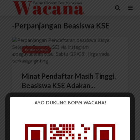
-Perpanjangan Beasiswa KSE
BERITA KAMPUS
Minat Pendaftar Masih Tinggi,
Beasiswa KSE Adakan...
AYO DUKUNG BOPM WACANA!
Redaksi
5 April 2023
2 menit waktu baca