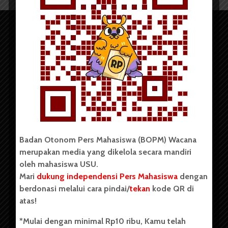
Copyright © 2023. All rights reserved BOPM WACANA.
Badan Otonom Pers Mahasiswa (BOPM) Wacana
merupakan media yang dikelola secara mandiri
Badan Otonom Pers Mahasiswa (BOPM) Wacana merupakan
oleh mahasiswa USU.
pers mahasiswa yang berdiri di luar kampus dan dikelola
Mari
dukung independensi Pers Mahasiswa
dengan
secara mandiri oleh mahasiswa Universitas Sumatera Utara
(USU). Sebelumnya BOPM Wacana merupakan salah satu
berdonasi melalui cara pindai/
tekan
kode QR di
Unit Kegiatan Mahasiswa (UKM) di Universitas Sumatera
atas!
Utara dengan nama Pers Mahasiswa SUARA USU yang
berdiri pada 1 Juli 1995.
*Mulai dengan minimal Rp10 ribu, Kamu telah