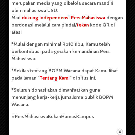
merupakan media yang dikelola secara mandiri
oleh mahasiswa USU.
Mari
dukung independensi Pers Mahasiswa
dengan
berdonasi melalui cara pindai/
tekan
kode QR di
Copyright © 2023. All rights reserved BOPM WACANA.
atas!
*Mulai dengan minimal Rp10 ribu, Kamu telah
berkontribusi pada gerakan kemandirian Pers
Badan Otonom Pers Mahasiswa (BOPM) Wacana merupakan
Mahasiswa.
pers mahasiswa yang berdiri di luar kampus dan dikelola
secara mandiri oleh mahasiswa Universitas Sumatera Utara
*Sekilas tentang BOPM Wacana dapat Kamu lihat
(USU). Sebelumnya BOPM Wacana merupakan salah satu
pada laman "
Tentang Kami
" di situs ini.
Unit Kegiatan Mahasiswa (UKM) di Universitas Sumatera
Utara dengan nama Pers Mahasiswa SUARA USU yang
*Seluruh donasi akan dimanfaatkan guna
berdiri pada 1 Juli 1995.
menunjang kerja-kerja jurnalisme publik BOPM
Wacana.
Tentang Kami
#PersMahasiswaBukanHumasKampus
Kontribusi