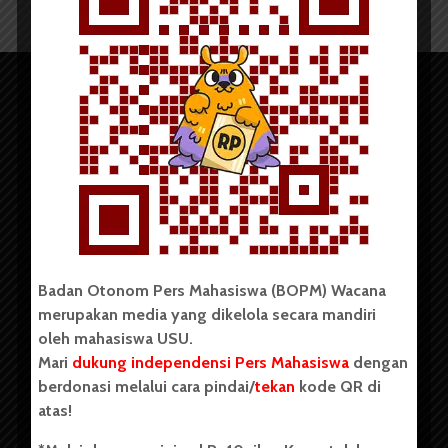
Copyright © 2023. All rights reserved BOPM WACANA.
Badan Otonom Pers Mahasiswa (BOPM) Wacana
merupakan media yang dikelola secara mandiri
oleh mahasiswa USU.
Badan Otonom Pers Mahasiswa (BOPM) Wacana merupakan
pers mahasiswa yang berdiri di luar kampus dan dikelola
Mari
dukung independensi Pers Mahasiswa
dengan
secara mandiri oleh mahasiswa Universitas Sumatera Utara
berdonasi melalui cara pindai/
tekan
kode QR di
(USU). Sebelumnya BOPM Wacana merupakan salah satu
atas!
Unit Kegiatan Mahasiswa (UKM) di Universitas Sumatera
Utara dengan nama Pers Mahasiswa SUARA USU yang