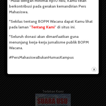
*Mulai dengan minimal Rp10 ribu, Kamu telah
berdiri pada 1 Juli 1995.
berkontribusi pada gerakan kemandirian Pers
Mahasiswa.
*Sekilas tentang BOPM Wacana dapat Kamu lihat
Tentang Kami
pada laman "
Tentang Kami
" di situs ini.
Kontribusi
*Seluruh donasi akan dimanfaatkan guna
Info Iklan
menunjang kerja-kerja jurnalisme publik BOPM
Wacana.
Pedoman Media Siber
#PersMahasiswaBukanHumasKampus
Kode Etik Jurnalistik
WartaWacana
Terbitan Kami