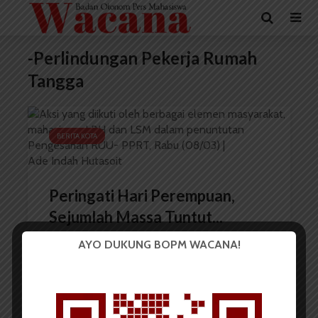
-Perlindungan Pekerja Rumah
Tangga
BERITA KOTA
Peringati Hari Perempuan,
Sejumlah Massa Tuntut...
AYO DUKUNG BOPM WACANA!
Redaksi
8 Maret 2023
2 menit waktu baca