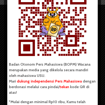
Copyright © 2023. All rights reserved BOPM WACANA.
Badan Otonom Pers Mahasiswa (BOPM) Wacana
merupakan media yang dikelola secara mandiri
Badan Otonom Pers Mahasiswa (BOPM) Wacana merupakan
oleh mahasiswa USU.
pers mahasiswa yang berdiri di luar kampus dan dikelola
Mari
dukung independensi Pers Mahasiswa
dengan
secara mandiri oleh mahasiswa Universitas Sumatera Utara
(USU). Sebelumnya BOPM Wacana merupakan salah satu
berdonasi melalui cara pindai/
tekan
kode QR di
Unit Kegiatan Mahasiswa (UKM) di Universitas Sumatera
atas!
Utara dengan nama Pers Mahasiswa SUARA USU yang
berdiri pada 1 Juli 1995.
*Mulai dengan minimal Rp10 ribu, Kamu telah