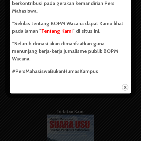
berkontribusi pada gerakan kemandirian Pers
Mahasiswa.
Tentang Kami
*Sekilas tentang BOPM Wacana dapat Kamu lihat
pada laman "
Tentang Kami
" di situs ini.
Kontribusi
*Seluruh donasi akan dimanfaatkan guna
Info Iklan
menunjang kerja-kerja jurnalisme publik BOPM
Pedoman Media Siber
Wacana.
Kode Etik Jurnalistik
#PersMahasiswaBukanHumasKampus
WartaWacana
Terbitan Kami