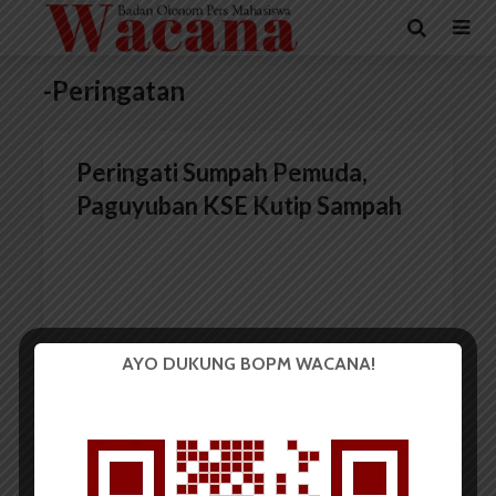
-Peringatan
Peringati Sumpah Pemuda,
Paguyuban KSE Kutip Sampah
AYO DUKUNG BOPM WACANA!
Redaksi
4 November 2014
2 menit waktu baca