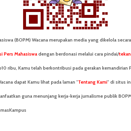
iswa (BOPM) Wacana merupakan media yang dikelola secara
i Pers Mahasiswa
dengan berdonasi melalui cara pindai/
tekan
tonom Pers Mahasiswa (BOPM)
Tentang Kami
merupakan pers mahasiswa
10 ribu, Kamu telah berkontribusi pada gerakan kemandirian 
iri di luar kampus dan dikelola
Kontribusi
andiri oleh mahasiswa
acana dapat Kamu lihat pada laman "
tas Sumatera Utara (USU).
Tentang Kami
" di situs in
Info Iklan
nya BOPM Wacana merupakan
tu Unit Kegiatan Mahasiswa
Pedoman Media Siber
anfaatkan guna menunjang kerja-kerja jurnalisme publik BOP
 Universitas Sumatera Utara
nama Pers Mahasiswa SUARA
Kode Etik Jurnalistik
umasKampus
berdiri pada 1 Juli 1995.
WartaWacana