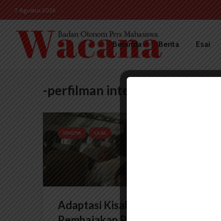
7 Agustus 2026
Beranda
Berita
Esai
-perfilman internasional
SINEMA
ULAS
Adaptasi Kisah Nyata
Pembajakan Pesawat Korea...