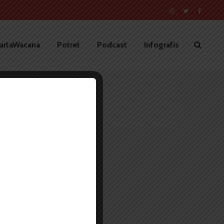
artaWacana
Potret
Podcast
Infografis