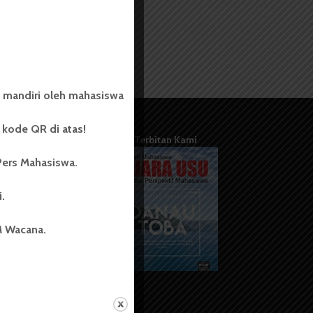
 mandiri oleh mahasiswa
kode QR di atas!
Terbitan Kami
Pers Mahasiswa.
i.
M Wacana.