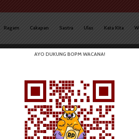
Ragam
Cakapan
Sastra
Ulas
Kata Kita
W
AYO DUKUNG BOPM WACANA!