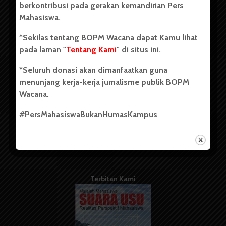
berkontribusi pada gerakan kemandirian Pers
Mahasiswa.
Tentang Kami
*Sekilas tentang BOPM Wacana dapat Kamu lihat
pada laman "
Tentang Kami
" di situs ini.
Kontribusi
*Seluruh donasi akan dimanfaatkan guna
Info Iklan
menunjang kerja-kerja jurnalisme publik BOPM
Pedoman Media Siber
Wacana.
Kode Etik Jurnalistik
#PersMahasiswaBukanHumasKampus
WartaWacana
Terbitan Kami