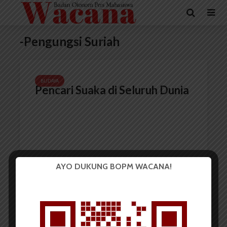
-Pengungsi Suriah
BUDAYA
Pencari Suaka di Seluruh Dunia
AYO DUKUNG BOPM WACANA!
Redaksi
5 April 2017
4 menit waktu baca