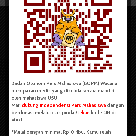
Copyright © 2023. All rights reserved BOPM WACANA.
Badan Otonom Pers Mahasiswa (BOPM) Wacana
merupakan media yang dikelola secara mandiri
Badan Otonom Pers Mahasiswa (BOPM) Wacana merupakan
oleh mahasiswa USU.
pers mahasiswa yang berdiri di luar kampus dan dikelola
Mari
dukung independensi Pers Mahasiswa
dengan
secara mandiri oleh mahasiswa Universitas Sumatera Utara
(USU). Sebelumnya BOPM Wacana merupakan salah satu
berdonasi melalui cara pindai/
tekan
kode QR di
Unit Kegiatan Mahasiswa (UKM) di Universitas Sumatera
atas!
Utara dengan nama Pers Mahasiswa SUARA USU yang
berdiri pada 1 Juli 1995.
*Mulai dengan minimal Rp10 ribu, Kamu telah