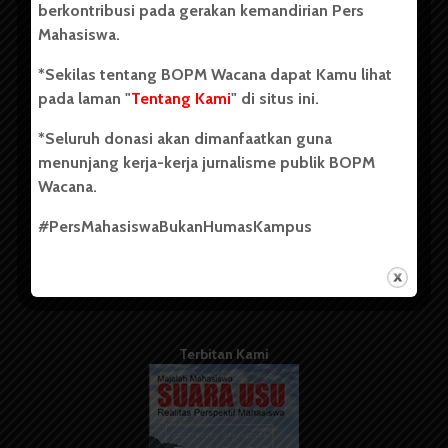
berkontribusi pada gerakan kemandirian Pers
Mahasiswa.
Tentang Kami
*Sekilas tentang BOPM Wacana dapat Kamu lihat
pada laman "
Tentang Kami
" di situs ini.
Kontribusi
*Seluruh donasi akan dimanfaatkan guna
Info Iklan
menunjang kerja-kerja jurnalisme publik BOPM
Pedoman Media Siber
Wacana.
Kode Etik Jurnalistik
#PersMahasiswaBukanHumasKampus
WartaWacana
Terbitan Kami