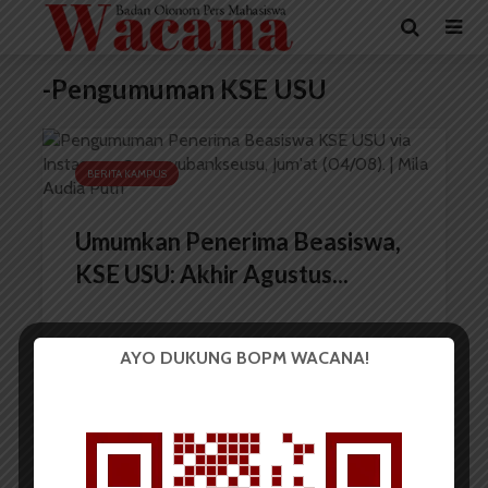
-Pengumuman KSE USU
BERITA KAMPUS
Umumkan Penerima Beasiswa,
KSE USU: Akhir Agustus...
AYO DUKUNG BOPM WACANA!
Redaksi
7 Agustus 2023
2 menit waktu baca