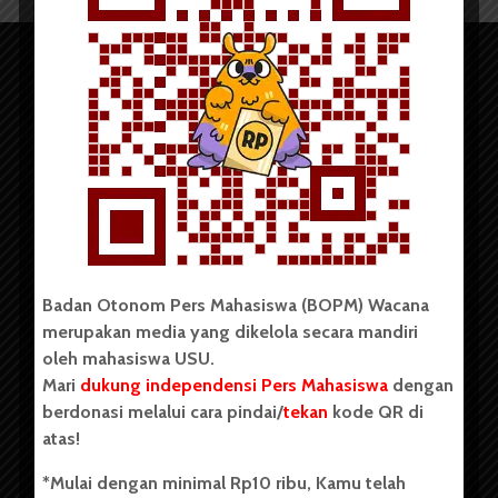
Copyright © 2023. All rights reserved BOPM WACANA.
Badan Otonom Pers Mahasiswa (BOPM) Wacana
merupakan media yang dikelola secara mandiri
Badan Otonom Pers Mahasiswa (BOPM) Wacana merupakan
oleh mahasiswa USU.
pers mahasiswa yang berdiri di luar kampus dan dikelola
Mari
dukung independensi Pers Mahasiswa
dengan
secara mandiri oleh mahasiswa Universitas Sumatera Utara
(USU). Sebelumnya BOPM Wacana merupakan salah satu
berdonasi melalui cara pindai/
tekan
kode QR di
Unit Kegiatan Mahasiswa (UKM) di Universitas Sumatera
atas!
Utara dengan nama Pers Mahasiswa SUARA USU yang
berdiri pada 1 Juli 1995.
*Mulai dengan minimal Rp10 ribu, Kamu telah