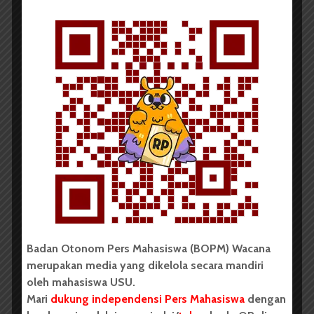
Redaksi
14 Agustus 2025
2 menit waktu baca
BERITA KAMPUS
Fakultas Vokasi USU Peroleh
Maba Terbanyak pada...
Redaksi
13 Agustus 2025
2 menit waktu baca
Badan Otonom Pers Mahasiswa (BOPM) Wacana
merupakan media yang dikelola secara mandiri
oleh mahasiswa USU.
Mari
dukung independensi Pers Mahasiswa
dengan
BERITA KAMPUS