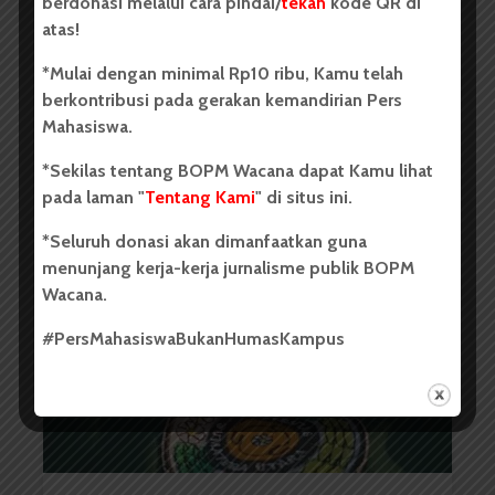
berdonasi melalui cara pindai/
tekan
kode QR di
atas!
*Mulai dengan minimal Rp10 ribu, Kamu telah
berkontribusi pada gerakan kemandirian Pers
Mahasiswa.
USU Langsungkan PKKMB
*Sekilas tentang BOPM Wacana dapat Kamu lihat
2025, Dihadiri oleh 7.961...
pada laman "
Tentang Kami
" di situs ini.
Redaksi
13 Agustus 2025
2 menit waktu baca
*Seluruh donasi akan dimanfaatkan guna
menunjang kerja-kerja jurnalisme publik BOPM
Wacana.
#PersMahasiswaBukanHumasKampus
BERITA KAMPUS