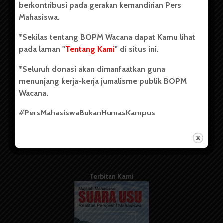
berkontribusi pada gerakan kemandirian Pers
Mahasiswa.
Tentang Kami
*Sekilas tentang BOPM Wacana dapat Kamu lihat
pada laman "
Tentang Kami
" di situs ini.
Kontribusi
*Seluruh donasi akan dimanfaatkan guna
Info Iklan
menunjang kerja-kerja jurnalisme publik BOPM
Pedoman Media Siber
Wacana.
Kode Etik Jurnalistik
#PersMahasiswaBukanHumasKampus
WartaWacana
Terbitan Kami