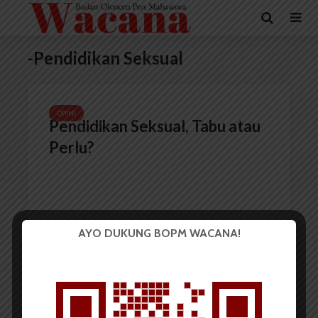
-Pendidikan Seksual
OPINI
Pendidikan Seksual, Tabu atau
Perlu?
AYO DUKUNG BOPM WACANA!
Redaksi
23 Juni 2017
5 menit waktu baca