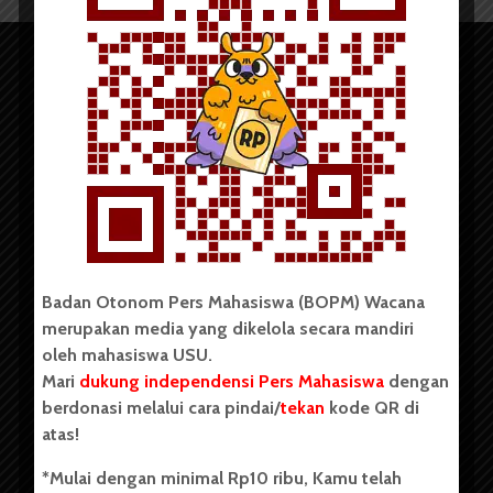
Copyright © 2023. All rights reserved BOPM WACANA.
Badan Otonom Pers Mahasiswa (BOPM) Wacana
merupakan media yang dikelola secara mandiri
Badan Otonom Pers Mahasiswa (BOPM) Wacana merupakan
oleh mahasiswa USU.
pers mahasiswa yang berdiri di luar kampus dan dikelola
Mari
dukung independensi Pers Mahasiswa
dengan
secara mandiri oleh mahasiswa Universitas Sumatera Utara
(USU). Sebelumnya BOPM Wacana merupakan salah satu
berdonasi melalui cara pindai/
tekan
kode QR di
Unit Kegiatan Mahasiswa (UKM) di Universitas Sumatera
atas!
Utara dengan nama Pers Mahasiswa SUARA USU yang
berdiri pada 1 Juli 1995.
*Mulai dengan minimal Rp10 ribu, Kamu telah