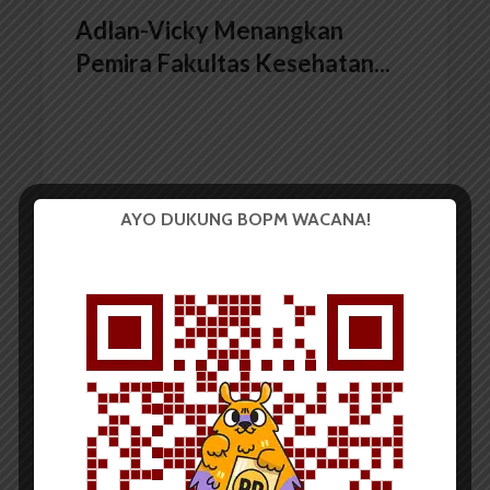
Adlan-Vicky Menangkan
Pemira Fakultas Kesehatan...
AYO DUKUNG BOPM WACANA!
Redaksi
16 Juni 2017
2 menit waktu baca
Debat Kandidat Cagub-
Cawagub Fakultas...