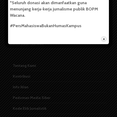
*Seluruh donasi akan dimanfaatkan guna
menunjang kerja-kerja jurnalisme publik BOPM
Badan Otonom Pers Mahasiswa (BOPM) Wacana merupakan
Wacana.
pers mahasiswa yang berdiri di luar kampus dan dikelola
secara mandiri oleh mahasiswa Universitas Sumatera Utara
#PersMahasiswaBukanHumasKampus
(USU). Sebelumnya BOPM Wacana merupakan salah satu
Unit Kegiatan Mahasiswa (UKM) di Universitas Sumatera
Utara dengan nama Pers Mahasiswa SUARA USU yang
berdiri pada 1 Juli 1995.
Tentang Kami
Kontribusi
Info Iklan
Pedoman Media Siber
Kode Etik Jurnalistik