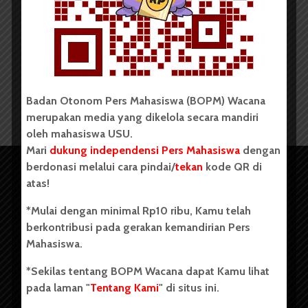
Redaksi
13 Juni 2017
1 menit waktu baca
Badan Otonom Pers Mahasiswa (BOPM) Wacana
merupakan media yang dikelola secara mandiri
oleh mahasiswa USU.
Mari
dukung independensi Pers Mahasiswa
dengan
berdonasi melalui cara pindai/
tekan
kode QR di
atas!
*Mulai dengan minimal Rp10 ribu, Kamu telah
berkontribusi pada gerakan kemandirian Pers
Mahasiswa.
*Sekilas tentang BOPM Wacana dapat Kamu lihat
pada laman "
Tentang Kami
" di situs ini.
Copyright © 2023. All rights reserved BOPM WACANA.