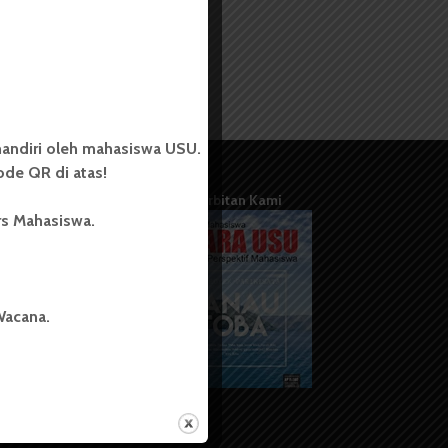
andiri oleh mahasiswa USU.
de QR di atas!
Terbitan Kami
rs Mahasiswa.
Wacana.