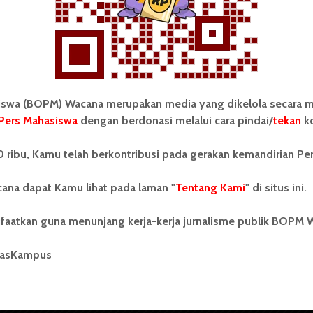
wa (BOPM) Wacana merupakan media yang dikelola secara m
Pers Mahasiswa
dengan berdonasi melalui cara pindai/
tekan
ko
tonom Pers Mahasiswa (BOPM)
Tentang Kami
 ribu, Kamu telah berkontribusi pada gerakan kemandirian Pe
merupakan pers mahasiswa
iri di luar kampus dan dikelola
Kontribusi
andiri oleh mahasiswa
ana dapat Kamu lihat pada laman "
Tentang Kami
" di situs ini.
tas Sumatera Utara (USU).
Info Iklan
nya BOPM Wacana merupakan
faatkan guna menunjang kerja-kerja jurnalisme publik BOPM 
tu Unit Kegiatan Mahasiswa
Pedoman Media Siber
 Universitas Sumatera Utara
nama Pers Mahasiswa SUARA
masKampus
Kode Etik Jurnalistik
berdiri pada 1 Juli 1995.
WartaWacana