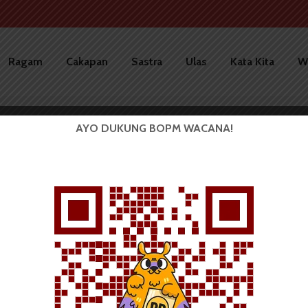
Ragam
Cakapan
Sastra
Ulas
Kata Kita
W
AYO DUKUNG BOPM WACANA!