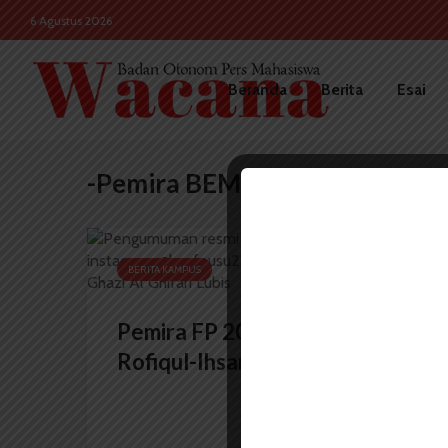
6 Agustus 2026
Beranda
Berita
Esai
-Pemira BEM FP
BERITA KAMPUS
Pemira FP 2023: Pasangan
Rofiqul-Ihsan Menang secara...