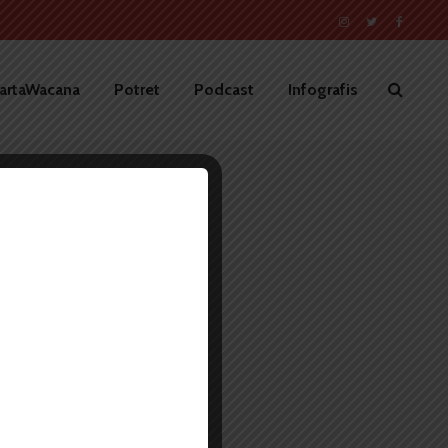
artaWacana
Potret
Podcast
Infografis