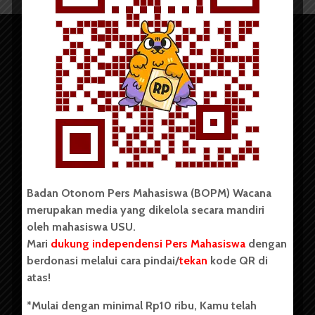
Copyright © 2023. All rights reserved BOPM WACANA.
Badan Otonom Pers Mahasiswa (BOPM) Wacana
merupakan media yang dikelola secara mandiri
Badan Otonom Pers Mahasiswa (BOPM) Wacana merupakan
oleh mahasiswa USU.
pers mahasiswa yang berdiri di luar kampus dan dikelola
Mari
dukung independensi Pers Mahasiswa
dengan
secara mandiri oleh mahasiswa Universitas Sumatera Utara
(USU). Sebelumnya BOPM Wacana merupakan salah satu
berdonasi melalui cara pindai/
tekan
kode QR di
Unit Kegiatan Mahasiswa (UKM) di Universitas Sumatera
atas!
Utara dengan nama Pers Mahasiswa SUARA USU yang
berdiri pada 1 Juli 1995.
*Mulai dengan minimal Rp10 ribu, Kamu telah