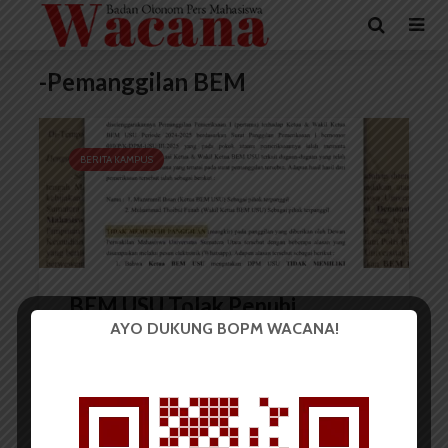
-Pemanggilan BEM
BERITA KAMPUS
BEM USU Tolak Penuhi
AYO DUKUNG BOPM WACANA!
Panggilan DPM
Redaksi
9 Maret 2025
2 menit waktu baca