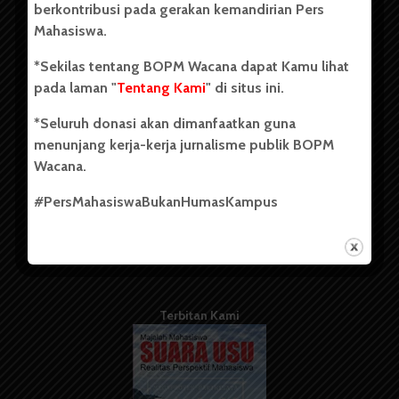
berkontribusi pada gerakan kemandirian Pers
Mahasiswa.
Tentang Kami
*Sekilas tentang BOPM Wacana dapat Kamu lihat
pada laman "
Tentang Kami
" di situs ini.
Kontribusi
*Seluruh donasi akan dimanfaatkan guna
Info Iklan
menunjang kerja-kerja jurnalisme publik BOPM
Pedoman Media Siber
Wacana.
Kode Etik Jurnalistik
#PersMahasiswaBukanHumasKampus
WartaWacana
Terbitan Kami