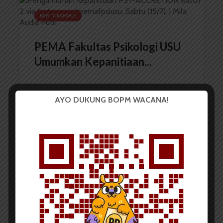
BERITA KAMPUS
PEMA Fakultas Psikologi USU
Umumkan Kepanitiaan...
AYO DUKUNG BOPM WACANA!
Redaksi
21 Juli 2023
1 menit waktu baca
BERITA KAMPUS
MPMF & Pema Fakultas