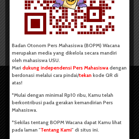
Psikologi USU Laksanakan...
Redaksi
9 Mei 2023
2 menit waktu baca
Badan Otonom Pers Mahasiswa (BOPM) Wacana
merupakan media yang dikelola secara mandiri
oleh mahasiswa USU.
Mari
dukung independensi Pers Mahasiswa
dengan
berdonasi melalui cara pindai/
tekan
kode QR di
atas!
*Mulai dengan minimal Rp10 ribu, Kamu telah
berkontribusi pada gerakan kemandirian Pers
Mahasiswa.
*Sekilas tentang BOPM Wacana dapat Kamu lihat
pada laman "
Tentang Kami
" di situs ini.
Copyright © 2023. All rights reserved BOPM WACANA.