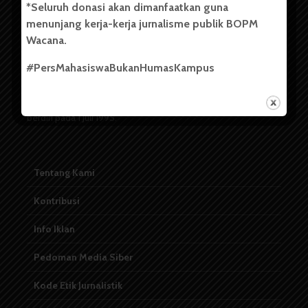
*Seluruh donasi akan dimanfaatkan guna
menunjang kerja-kerja jurnalisme publik BOPM
Badan Otonom Pers Mahasiswa (BOPM) Wacana merupakan
Wacana.
pers mahasiswa yang berdiri di luar kampus dan dikelola
secara mandiri oleh mahasiswa Universitas Sumatera Utara
#PersMahasiswaBukanHumasKampus
(USU). Sebelumnya BOPM Wacana merupakan salah satu
Unit Kegiatan Mahasiswa (UKM) di Universitas Sumatera
Utara dengan nama Pers Mahasiswa SUARA USU yang
berdiri pada 1 Juli 1995.
Tentang Kami
Kontribusi
Info Iklan
Pedoman Media Siber
Kode Etik Jurnalistik