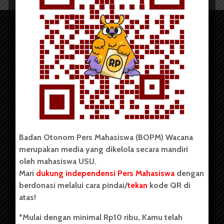
Copyright © 2023. All rights reserved BOPM WACANA.
Badan Otonom Pers Mahasiswa (BOPM) Wacana
merupakan media yang dikelola secara mandiri
Badan Otonom Pers Mahasiswa (BOPM) Wacana merupakan
oleh mahasiswa USU.
pers mahasiswa yang berdiri di luar kampus dan dikelola
Mari
dukung independensi Pers Mahasiswa
dengan
secara mandiri oleh mahasiswa Universitas Sumatera Utara
(USU). Sebelumnya BOPM Wacana merupakan salah satu
berdonasi melalui cara pindai/
tekan
kode QR di
Unit Kegiatan Mahasiswa (UKM) di Universitas Sumatera
atas!
Utara dengan nama Pers Mahasiswa SUARA USU yang
berdiri pada 1 Juli 1995.
*Mulai dengan minimal Rp10 ribu, Kamu telah