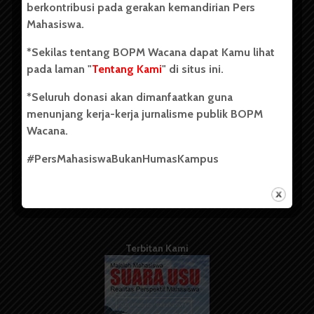
berkontribusi pada gerakan kemandirian Pers
Mahasiswa.
Tentang Kami
*Sekilas tentang BOPM Wacana dapat Kamu lihat
pada laman "
Tentang Kami
" di situs ini.
Kontribusi
*Seluruh donasi akan dimanfaatkan guna
Info Iklan
menunjang kerja-kerja jurnalisme publik BOPM
Pedoman Media Siber
Wacana.
Kode Etik Jurnalistik
#PersMahasiswaBukanHumasKampus
WartaWacana
Terbitan Kami