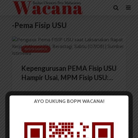
-Pema Fisip USU
BERITA KAMPUS
Kepengurusan PEMA Fisip USU
Hampir Usai, MPM Fisip USU:...
AYO DUKUNG BOPM WACANA!
Redaksi
10 Juni 2023
1 menit waktu baca