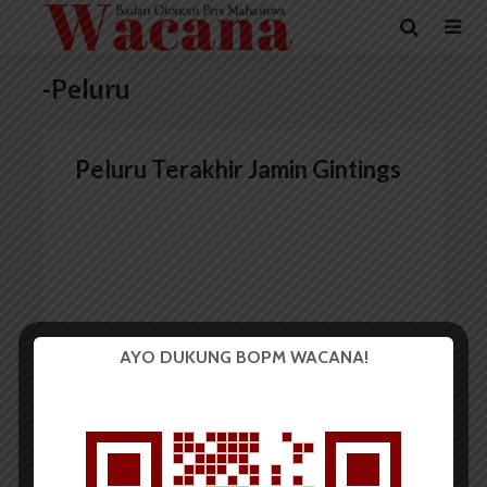
-Peluru
Peluru Terakhir Jamin Gintings
AYO DUKUNG BOPM WACANA!
Redaksi
1 Desember 2014
9 menit waktu baca