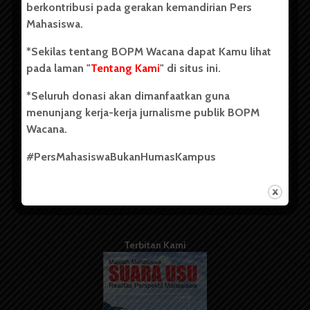
berkontribusi pada gerakan kemandirian Pers
Mahasiswa.
Tentang Kami
*Sekilas tentang BOPM Wacana dapat Kamu lihat
pada laman "
Tentang Kami
" di situs ini.
Kontribusi
*Seluruh donasi akan dimanfaatkan guna
Info Iklan
menunjang kerja-kerja jurnalisme publik BOPM
Pedoman Media Siber
Wacana.
Kode Etik Jurnalistik
#PersMahasiswaBukanHumasKampus
WartaWacana
Terbitan Kami