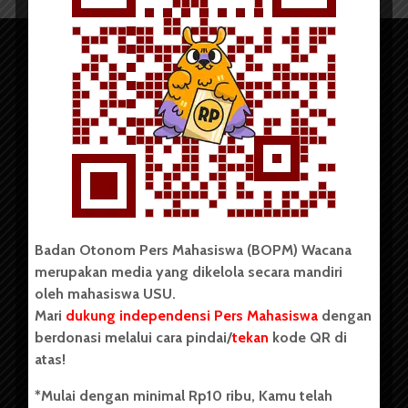
Copyright © 2023. All rights reserved BOPM WACANA.
Badan Otonom Pers Mahasiswa (BOPM) Wacana
merupakan media yang dikelola secara mandiri
Badan Otonom Pers Mahasiswa (BOPM) Wacana merupakan
oleh mahasiswa USU.
pers mahasiswa yang berdiri di luar kampus dan dikelola
Mari
dukung independensi Pers Mahasiswa
dengan
secara mandiri oleh mahasiswa Universitas Sumatera Utara
(USU). Sebelumnya BOPM Wacana merupakan salah satu
berdonasi melalui cara pindai/
tekan
kode QR di
Unit Kegiatan Mahasiswa (UKM) di Universitas Sumatera
atas!
Utara dengan nama Pers Mahasiswa SUARA USU yang
berdiri pada 1 Juli 1995.
*Mulai dengan minimal Rp10 ribu, Kamu telah