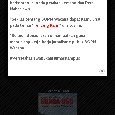
berkontribusi pada gerakan kemandirian Pers
Mahasiswa.
Tentang Kami
*Sekilas tentang BOPM Wacana dapat Kamu lihat
pada laman "
Tentang Kami
" di situs ini.
Kontribusi
*Seluruh donasi akan dimanfaatkan guna
Info Iklan
menunjang kerja-kerja jurnalisme publik BOPM
Pedoman Media Siber
Wacana.
Kode Etik Jurnalistik
#PersMahasiswaBukanHumasKampus
WartaWacana
Terbitan Kami