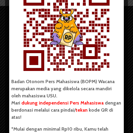
Copyright © 2023. All rights reserved BOPM WACANA.
Badan Otonom Pers Mahasiswa (BOPM) Wacana
merupakan media yang dikelola secara mandiri
Badan Otonom Pers Mahasiswa (BOPM) Wacana merupakan
oleh mahasiswa USU.
pers mahasiswa yang berdiri di luar kampus dan dikelola
Mari
dukung independensi Pers Mahasiswa
dengan
secara mandiri oleh mahasiswa Universitas Sumatera Utara
(USU). Sebelumnya BOPM Wacana merupakan salah satu
berdonasi melalui cara pindai/
tekan
kode QR di
Unit Kegiatan Mahasiswa (UKM) di Universitas Sumatera
atas!
Utara dengan nama Pers Mahasiswa SUARA USU yang
berdiri pada 1 Juli 1995.
*Mulai dengan minimal Rp10 ribu, Kamu telah