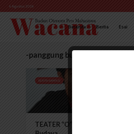
6 Agustus 2026
Beranda
Berita
Esai
-panggung budaya
BERITA KAMPUS
TEATER “O” Adakan Panggung
Budaya