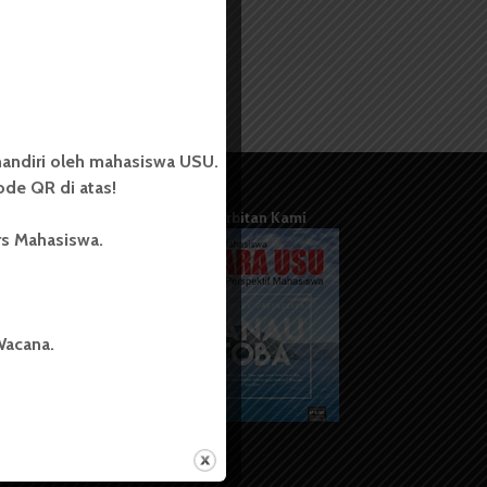
andiri oleh mahasiswa USU.
de QR di atas!
Terbitan Kami
rs Mahasiswa.
Wacana.