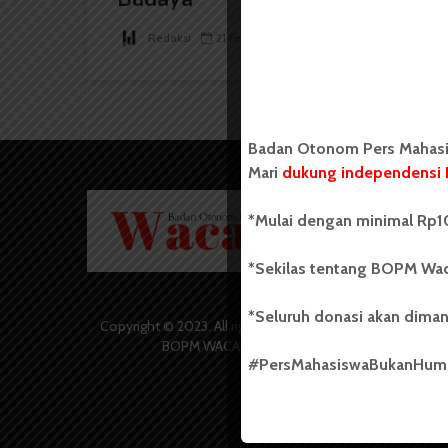
Redaksi
21 Februari 2019
2 menit waktu baca
Badan Otonom Pers Mahasis
Mari
dukung independensi 
Badan O
*Mulai dengan minimal Rp10
Wacana 
yang berd
secara m
*Sekilas tentang BOPM Wac
Universi
Sebelum
*Seluruh donasi akan diman
salah sa
Copyright © 2023. All rights reserved
(UKM) di
BOPM WACANA.
dengan 
#PersMahasiswaBukanHu
USU yang 