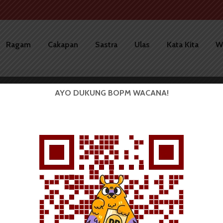
Ragam
Cakapan
Sastra
Ulas
Kata Kita
W
AYO DUKUNG BOPM WACANA!