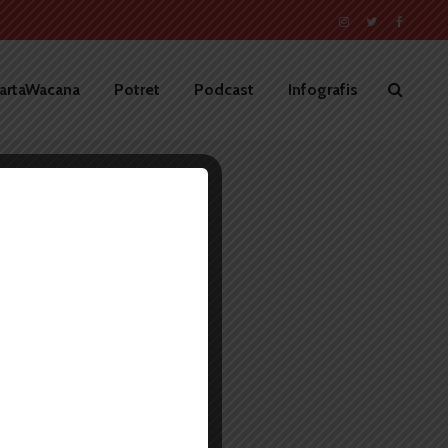
artaWacana
Potret
Podcast
Infografis