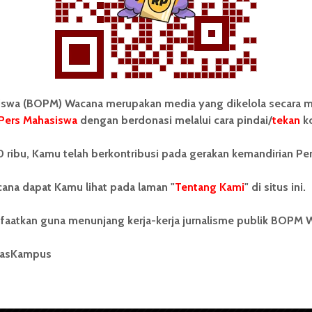
wa (BOPM) Wacana merupakan media yang dikelola secara m
Pers Mahasiswa
dengan berdonasi melalui cara pindai/
tekan
ko
tonom Pers Mahasiswa (BOPM)
Tentang Kami
 ribu, Kamu telah berkontribusi pada gerakan kemandirian Pe
merupakan pers mahasiswa
iri di luar kampus dan dikelola
Kontribusi
andiri oleh mahasiswa
ana dapat Kamu lihat pada laman "
Tentang Kami
" di situs ini.
tas Sumatera Utara (USU).
Info Iklan
nya BOPM Wacana merupakan
faatkan guna menunjang kerja-kerja jurnalisme publik BOPM 
tu Unit Kegiatan Mahasiswa
Pedoman Media Siber
 Universitas Sumatera Utara
nama Pers Mahasiswa SUARA
masKampus
Kode Etik Jurnalistik
berdiri pada 1 Juli 1995.
WartaWacana