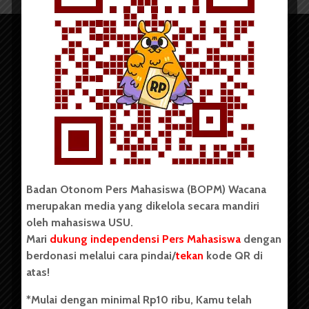
Copyright © 2023. All rights reserved BOPM WACANA.
Badan Otonom Pers Mahasiswa (BOPM) Wacana
merupakan media yang dikelola secara mandiri
Badan Otonom Pers Mahasiswa (BOPM) Wacana merupakan
oleh mahasiswa USU.
pers mahasiswa yang berdiri di luar kampus dan dikelola
Mari
dukung independensi Pers Mahasiswa
dengan
secara mandiri oleh mahasiswa Universitas Sumatera Utara
(USU). Sebelumnya BOPM Wacana merupakan salah satu
berdonasi melalui cara pindai/
tekan
kode QR di
Unit Kegiatan Mahasiswa (UKM) di Universitas Sumatera
atas!
Utara dengan nama Pers Mahasiswa SUARA USU yang
berdiri pada 1 Juli 1995.
*Mulai dengan minimal Rp10 ribu, Kamu telah