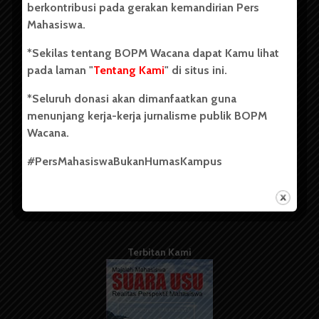
berkontribusi pada gerakan kemandirian Pers
Mahasiswa.
Tentang Kami
*Sekilas tentang BOPM Wacana dapat Kamu lihat
pada laman "
Tentang Kami
" di situs ini.
Kontribusi
*Seluruh donasi akan dimanfaatkan guna
Info Iklan
menunjang kerja-kerja jurnalisme publik BOPM
Pedoman Media Siber
Wacana.
Kode Etik Jurnalistik
#PersMahasiswaBukanHumasKampus
WartaWacana
Terbitan Kami