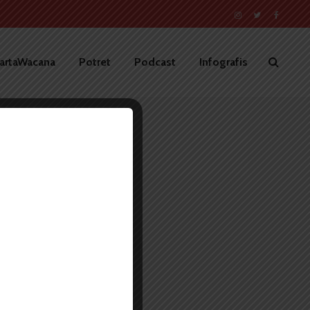
artaWacana
Potret
Podcast
Infografis