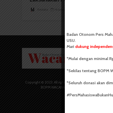
Redaksi
14 Januari 2025
2 menit waktu baca
Badan Otonom Pers Mahas
USU.
Mari
dukung independens
Badan O
Wacana 
*Mulai dengan minimal Rp
yang berd
secara m
*Sekilas tentang BOPM W
Universi
Sebelum
salah sa
Copyright © 2023. All rights reserved
*Seluruh donasi akan dim
(UKM) di
BOPM WACANA.
dengan 
#PersMahasiswaBukanH
USU yang 