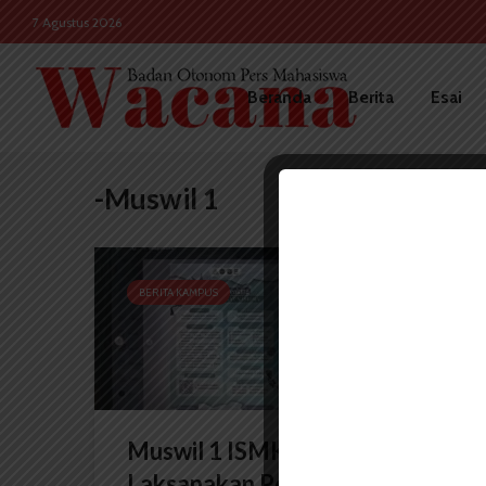
7 Agustus 2026
Beranda
Berita
Esai
-Muswil 1
BERITA KAMPUS
Muswil 1 ISMKMI USU 2025
Laksanakan Perlombaan...