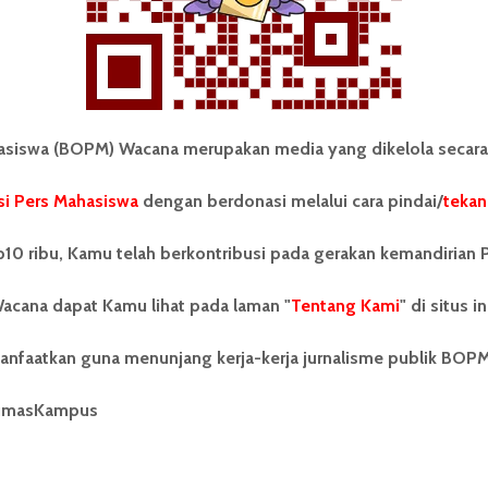
iswa (BOPM) Wacana merupakan media yang dikelola secara
i Pers Mahasiswa
dengan berdonasi melalui cara pindai/
tekan
tonom Pers Mahasiswa (BOPM)
Tentang Kami
merupakan pers mahasiswa
10 ribu, Kamu telah berkontribusi pada gerakan kemandirian 
iri di luar kampus dan dikelola
Kontribusi
andiri oleh mahasiswa
acana dapat Kamu lihat pada laman "
tas Sumatera Utara (USU).
Tentang Kami
" di situs in
Info Iklan
nya BOPM Wacana merupakan
tu Unit Kegiatan Mahasiswa
Pedoman Media Siber
anfaatkan guna menunjang kerja-kerja jurnalisme publik BOP
 Universitas Sumatera Utara
nama Pers Mahasiswa SUARA
Kode Etik Jurnalistik
umasKampus
berdiri pada 1 Juli 1995.
WartaWacana