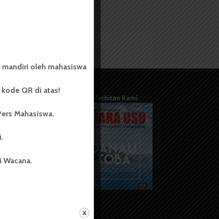
 mandiri oleh mahasiswa
kode QR di atas!
Terbitan Kami
Pers Mahasiswa.
i.
M Wacana.