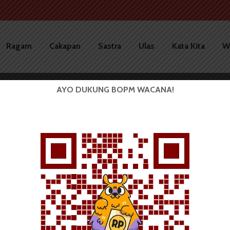
Ragam
Cakapan
Sastra
Ulas
Kata Kita
W
AYO DUKUNG BOPM WACANA!