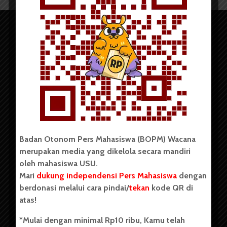
Copyright © 2023. All rights reserved BOPM WACANA.
Badan Otonom Pers Mahasiswa (BOPM) Wacana
merupakan media yang dikelola secara mandiri
Badan Otonom Pers Mahasiswa (BOPM) Wacana merupakan
oleh mahasiswa USU.
pers mahasiswa yang berdiri di luar kampus dan dikelola
Mari
dukung independensi Pers Mahasiswa
dengan
secara mandiri oleh mahasiswa Universitas Sumatera Utara
(USU). Sebelumnya BOPM Wacana merupakan salah satu
berdonasi melalui cara pindai/
tekan
kode QR di
Unit Kegiatan Mahasiswa (UKM) di Universitas Sumatera
atas!
Utara dengan nama Pers Mahasiswa SUARA USU yang
berdiri pada 1 Juli 1995.
*Mulai dengan minimal Rp10 ribu, Kamu telah