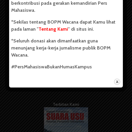
berkontribusi pada gerakan kemandirian Pers
Mahasiswa.
Tentang Kami
*Sekilas tentang BOPM Wacana dapat Kamu lihat
pada laman "
Tentang Kami
" di situs ini.
Kontribusi
*Seluruh donasi akan dimanfaatkan guna
Info Iklan
menunjang kerja-kerja jurnalisme publik BOPM
Pedoman Media Siber
Wacana.
Kode Etik Jurnalistik
#PersMahasiswaBukanHumasKampus
WartaWacana
Terbitan Kami