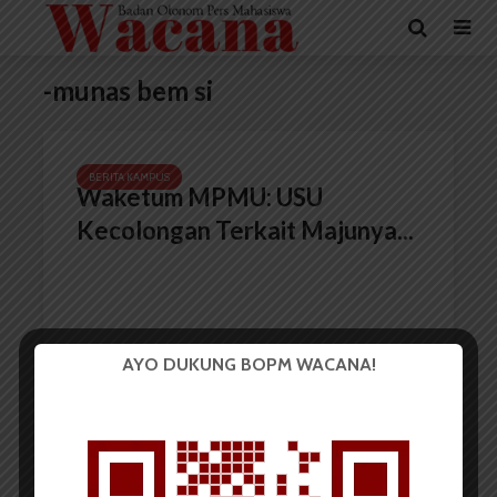
-munas bem si
BERITA KAMPUS
Waketum MPMU: USU
Kecolongan Terkait Majunya...
AYO DUKUNG BOPM WACANA!
Redaksi
30 Mei 2022
2 menit waktu baca