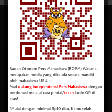
Copyright © 2023. All rights reserved BOPM WACANA.
Badan Otonom Pers Mahasiswa (BOPM) Wacana
merupakan media yang dikelola secara mandiri
Badan Otonom Pers Mahasiswa (BOPM) Wacana merupakan
oleh mahasiswa USU.
pers mahasiswa yang berdiri di luar kampus dan dikelola
Mari
dukung independensi Pers Mahasiswa
dengan
secara mandiri oleh mahasiswa Universitas Sumatera Utara
(USU). Sebelumnya BOPM Wacana merupakan salah satu
berdonasi melalui cara pindai/
tekan
kode QR di
Unit Kegiatan Mahasiswa (UKM) di Universitas Sumatera
atas!
Utara dengan nama Pers Mahasiswa SUARA USU yang
berdiri pada 1 Juli 1995.
*Mulai dengan minimal Rp10 ribu, Kamu telah