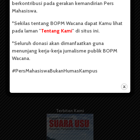
berkontribusi pada gerakan kemandirian Pers
Mahasiswa.
Tentang Kami
*Sekilas tentang BOPM Wacana dapat Kamu lihat
pada laman "
Tentang Kami
" di situs ini.
Kontribusi
*Seluruh donasi akan dimanfaatkan guna
Info Iklan
menunjang kerja-kerja jurnalisme publik BOPM
Pedoman Media Siber
Wacana.
Kode Etik Jurnalistik
#PersMahasiswaBukanHumasKampus
WartaWacana
Terbitan Kami