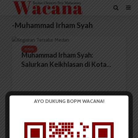
-Muhammad Irham Syah
SOSOK
Muhammad Irham Syah:
Salurkan Keikhlasan di Kota...
AYO DUKUNG BOPM WACANA!
Redaksi
10 November 2023
3 menit waktu baca