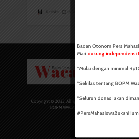
Redaksi
18 Desember 2023
2 menit waktu baca
Badan Otonom Pers Mahasis
Mari
dukung independensi 
Badan O
*Mulai dengan minimal Rp10
Wacana 
yang berd
secara m
*Sekilas tentang BOPM Wac
Universi
Sebelum
*Seluruh donasi akan diman
salah sa
Copyright © 2023. All rights reserved
(UKM) di
BOPM WACANA.
dengan 
#PersMahasiswaBukanHu
USU yang 