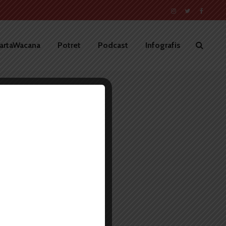
artaWacana
Potret
Podcast
Infografis