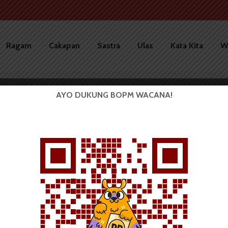
Ragam
Cakapan
Sastra
Ulas
Kata Kita
W
AYO DUKUNG BOPM WACANA!