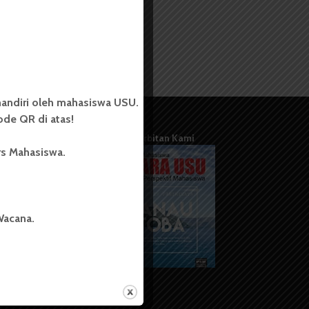
andiri oleh mahasiswa USU.
de QR di atas!
Terbitan Kami
rs Mahasiswa.
Wacana.