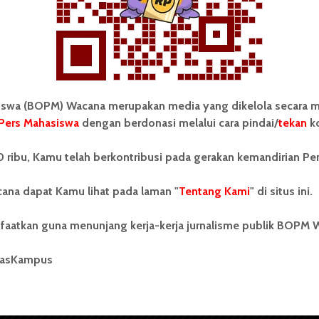
wa (BOPM) Wacana merupakan media yang dikelola secara m
Pers Mahasiswa
dengan berdonasi melalui cara pindai/
tekan
ko
tonom Pers Mahasiswa (BOPM)
Tentang Kami
 ribu, Kamu telah berkontribusi pada gerakan kemandirian Pe
merupakan pers mahasiswa
iri di luar kampus dan dikelola
Kontribusi
andiri oleh mahasiswa
ana dapat Kamu lihat pada laman "
Tentang Kami
" di situs ini.
tas Sumatera Utara (USU).
Info Iklan
nya BOPM Wacana merupakan
faatkan guna menunjang kerja-kerja jurnalisme publik BOPM 
tu Unit Kegiatan Mahasiswa
Pedoman Media Siber
 Universitas Sumatera Utara
nama Pers Mahasiswa SUARA
masKampus
Kode Etik Jurnalistik
berdiri pada 1 Juli 1995.
WartaWacana