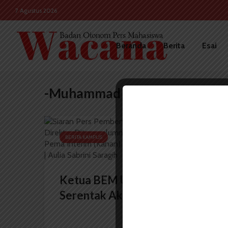
7 Agustus 2026
Beranda
Berita
Esai
-Muhammad Aziz
BERITA KAMPUS
Ketua BEM USU: Pemira
Serentak Akan Diadakan...