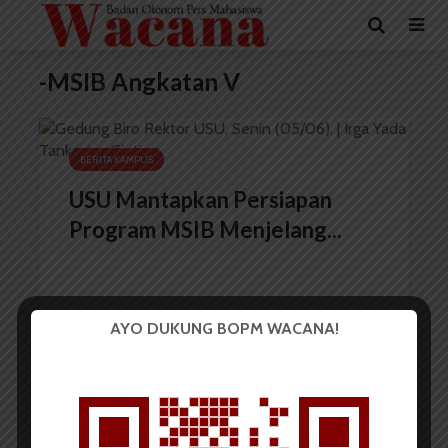
-MSIB Angkatan V
BERITA KAMPUS
USU Mantapkan Persiapan
Program MSIB Menjelang...
AYO DUKUNG BOPM WACANA!
Redaksi
5 Juni 2023
1 menit waktu baca