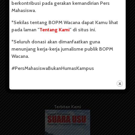
berkontribusi pada gerakan kemandirian Pers
Mahasiswa.
Tentang Kami
*Sekilas tentang BOPM Wacana dapat Kamu lihat
pada laman "
Tentang Kami
" di situs ini.
Kontribusi
*Seluruh donasi akan dimanfaatkan guna
Info Iklan
menunjang kerja-kerja jurnalisme publik BOPM
Pedoman Media Siber
Wacana.
Kode Etik Jurnalistik
#PersMahasiswaBukanHumasKampus
WartaWacana
Terbitan Kami