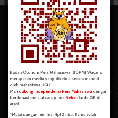
Copyright © 2023. All rights reserved BOPM WACANA.
Badan Otonom Pers Mahasiswa (BOPM) Wacana
merupakan media yang dikelola secara mandiri
Badan Otonom Pers Mahasiswa (BOPM) Wacana merupakan
oleh mahasiswa USU.
pers mahasiswa yang berdiri di luar kampus dan dikelola
Mari
dukung independensi Pers Mahasiswa
dengan
secara mandiri oleh mahasiswa Universitas Sumatera Utara
(USU). Sebelumnya BOPM Wacana merupakan salah satu
berdonasi melalui cara pindai/
tekan
kode QR di
Unit Kegiatan Mahasiswa (UKM) di Universitas Sumatera
atas!
Utara dengan nama Pers Mahasiswa SUARA USU yang
berdiri pada 1 Juli 1995.
*Mulai dengan minimal Rp10 ribu, Kamu telah