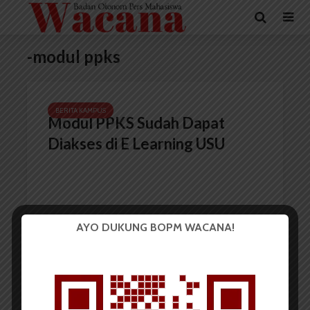
-modul ppks
BERITA KAMPUS
Modul PPKS Sudah Dapat
Diakses di E Learning USU
AYO DUKUNG BOPM WACANA!
Redaksi
18 Desember 2022
1 menit waktu baca