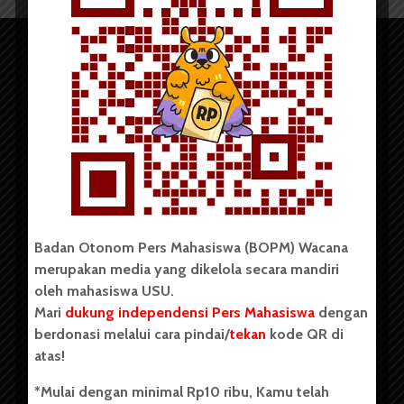
Copyright © 2023. All rights reserved BOPM WACANA.
Badan Otonom Pers Mahasiswa (BOPM) Wacana
merupakan media yang dikelola secara mandiri
Badan Otonom Pers Mahasiswa (BOPM) Wacana merupakan
oleh mahasiswa USU.
pers mahasiswa yang berdiri di luar kampus dan dikelola
Mari
dukung independensi Pers Mahasiswa
dengan
secara mandiri oleh mahasiswa Universitas Sumatera Utara
(USU). Sebelumnya BOPM Wacana merupakan salah satu
berdonasi melalui cara pindai/
tekan
kode QR di
Unit Kegiatan Mahasiswa (UKM) di Universitas Sumatera
atas!
Utara dengan nama Pers Mahasiswa SUARA USU yang
berdiri pada 1 Juli 1995.
*Mulai dengan minimal Rp10 ribu, Kamu telah