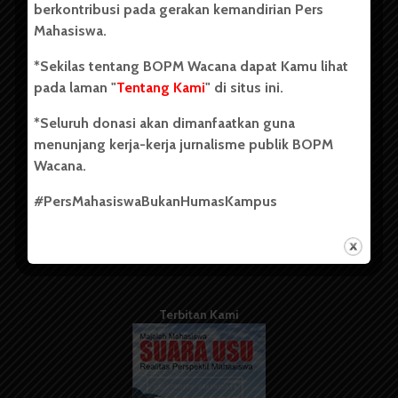
berkontribusi pada gerakan kemandirian Pers
Mahasiswa.
Tentang Kami
*Sekilas tentang BOPM Wacana dapat Kamu lihat
pada laman "
Tentang Kami
" di situs ini.
Kontribusi
*Seluruh donasi akan dimanfaatkan guna
Info Iklan
menunjang kerja-kerja jurnalisme publik BOPM
Pedoman Media Siber
Wacana.
Kode Etik Jurnalistik
#PersMahasiswaBukanHumasKampus
WartaWacana
Terbitan Kami