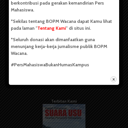
berkontribusi pada gerakan kemandirian Pers
Mahasiswa.
Tentang Kami
*Sekilas tentang BOPM Wacana dapat Kamu lihat
pada laman "
Tentang Kami
" di situs ini.
Kontribusi
*Seluruh donasi akan dimanfaatkan guna
Info Iklan
menunjang kerja-kerja jurnalisme publik BOPM
Pedoman Media Siber
Wacana.
Kode Etik Jurnalistik
#PersMahasiswaBukanHumasKampus
WartaWacana
Terbitan Kami