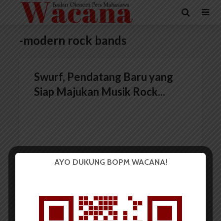
-modern rock bands
Swurf, Pendatang Baru yang
Siap Majukan Musik Rock...
AYO DUKUNG BOPM WACANA!
Redaksi
30 Mei 2017
4 menit waktu baca