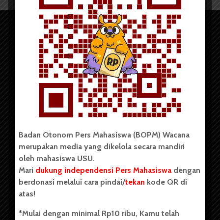
Copyright © 2023. All rights reserved BOPM WACANA.
Badan Otonom Pers Mahasiswa (BOPM) Wacana
merupakan media yang dikelola secara mandiri
Badan Otonom Pers Mahasiswa (BOPM) Wacana merupakan
oleh mahasiswa USU.
pers mahasiswa yang berdiri di luar kampus dan dikelola
Mari
dukung independensi Pers Mahasiswa
dengan
secara mandiri oleh mahasiswa Universitas Sumatera Utara
(USU). Sebelumnya BOPM Wacana merupakan salah satu
berdonasi melalui cara pindai/
tekan
kode QR di
Unit Kegiatan Mahasiswa (UKM) di Universitas Sumatera
atas!
Utara dengan nama Pers Mahasiswa SUARA USU yang
berdiri pada 1 Juli 1995.
*Mulai dengan minimal Rp10 ribu, Kamu telah