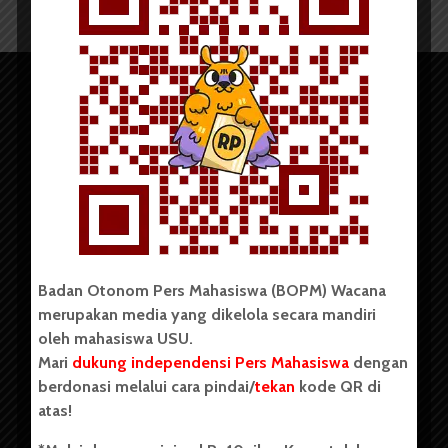
Copyright © 2023. All rights reserved BOPM WACANA.
Badan Otonom Pers Mahasiswa (BOPM) Wacana
merupakan media yang dikelola secara mandiri
oleh mahasiswa USU.
Badan Otonom Pers Mahasiswa (BOPM) Wacana merupakan
pers mahasiswa yang berdiri di luar kampus dan dikelola
Mari
dukung independensi Pers Mahasiswa
dengan
secara mandiri oleh mahasiswa Universitas Sumatera Utara
berdonasi melalui cara pindai/
tekan
kode QR di
(USU). Sebelumnya BOPM Wacana merupakan salah satu
atas!
Unit Kegiatan Mahasiswa (UKM) di Universitas Sumatera
Utara dengan nama Pers Mahasiswa SUARA USU yang