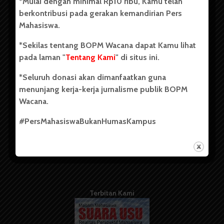
*Mulai dengan minimal Rp10 ribu, Kamu telah
berdiri pada 1 Juli 1995.
berkontribusi pada gerakan kemandirian Pers
Mahasiswa.
*Sekilas tentang BOPM Wacana dapat Kamu lihat
Tentang Kami
pada laman "
Tentang Kami
" di situs ini.
Kontribusi
*Seluruh donasi akan dimanfaatkan guna
Info Iklan
menunjang kerja-kerja jurnalisme publik BOPM
Wacana.
Pedoman Media Siber
#PersMahasiswaBukanHumasKampus
Kode Etik Jurnalistik
WartaWacana
Terbitan Kami