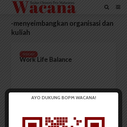
-menyeimbangkan organisasi dan
kuliah
PODCAST
Work Life Balance
AYO DUKUNG BOPM WACANA!
Redaksi
16 November 2021
1 menit waktu baca