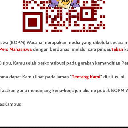
wa (BOPM) Wacana merupakan media yang dikelola secara m
Pers Mahasiswa
dengan berdonasi melalui cara pindai/
tekan
ko
tonom Pers Mahasiswa (BOPM)
Tentang Kami
 ribu, Kamu telah berkontribusi pada gerakan kemandirian Pe
merupakan pers mahasiswa
iri di luar kampus dan dikelola
Kontribusi
andiri oleh mahasiswa
ana dapat Kamu lihat pada laman "
Tentang Kami
" di situs ini.
tas Sumatera Utara (USU).
Info Iklan
nya BOPM Wacana merupakan
faatkan guna menunjang kerja-kerja jurnalisme publik BOPM 
tu Unit Kegiatan Mahasiswa
Pedoman Media Siber
 Universitas Sumatera Utara
nama Pers Mahasiswa SUARA
masKampus
Kode Etik Jurnalistik
berdiri pada 1 Juli 1995.
WartaWacana