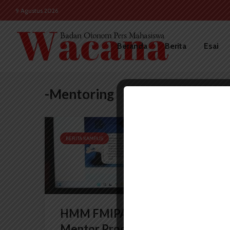
9 Agustus 2026
Beranda
Berita
Esai
-Mentoring
BERITA KAMPUS
HMM FMIPA Buka Rekrutmen
Mentor Program IOS...