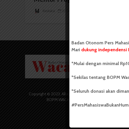
Redaksi
27 Desember 2024
2 menit waktu baca
Badan Otonom Pers Mahasis
Mari
dukung independensi 
Badan O
*Mulai dengan minimal Rp10
Wacana 
yang berd
secara m
*Sekilas tentang BOPM Wac
Universi
Sebelum
*Seluruh donasi akan diman
salah sa
Copyright © 2023. All rights reserved
(UKM) di
BOPM WACANA.
dengan 
#PersMahasiswaBukanHu
USU yang 