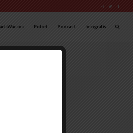
artaWacana
Potret
Podcast
Infografis