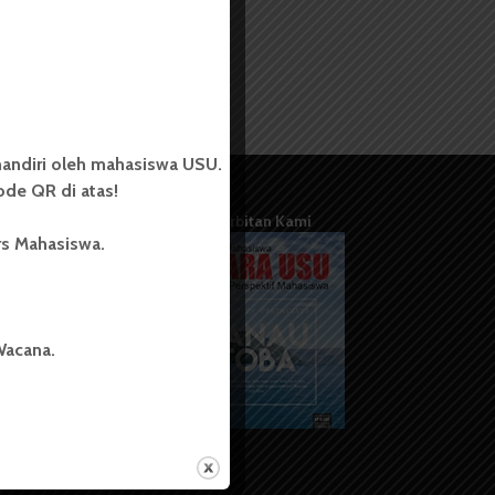
andiri oleh mahasiswa USU.
de QR di atas!
Terbitan Kami
rs Mahasiswa.
Wacana.