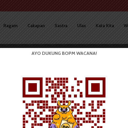
Ragam
Cakapan
Sastra
Ulas
Kata Kita
W
AYO DUKUNG BOPM WACANA!