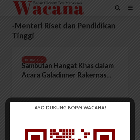
-Menteri Riset dan Pendidikan
Tinggi
BERITA FOTO
Sambutan Hangat Khas dalam
Acara Galadinner Rakernas...
AYO DUKUNG BOPM WACANA!
Redaksi
17 Januari 2018
2 menit waktu baca