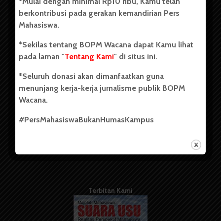
*Mulai dengan minimal Rp10 ribu, Kamu telah
berdiri pada 1 Juli 1995.
berkontribusi pada gerakan kemandirian Pers
Mahasiswa.
*Sekilas tentang BOPM Wacana dapat Kamu lihat
Tentang Kami
pada laman "
Tentang Kami
" di situs ini.
Kontribusi
*Seluruh donasi akan dimanfaatkan guna
Info Iklan
menunjang kerja-kerja jurnalisme publik BOPM
Wacana.
Pedoman Media Siber
#PersMahasiswaBukanHumasKampus
Kode Etik Jurnalistik
WartaWacana
Terbitan Kami