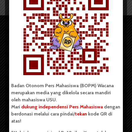
Copyright © 2023. All rights reserved BOPM WACANA.
Badan Otonom Pers Mahasiswa (BOPM) Wacana
merupakan media yang dikelola secara mandiri
oleh mahasiswa USU.
Badan Otonom Pers Mahasiswa (BOPM) Wacana merupakan
pers mahasiswa yang berdiri di luar kampus dan dikelola
Mari
dukung independensi Pers Mahasiswa
dengan
secara mandiri oleh mahasiswa Universitas Sumatera Utara
berdonasi melalui cara pindai/
tekan
kode QR di
(USU). Sebelumnya BOPM Wacana merupakan salah satu
atas!
Unit Kegiatan Mahasiswa (UKM) di Universitas Sumatera
Utara dengan nama Pers Mahasiswa SUARA USU yang