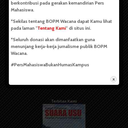
berkontribusi pada gerakan kemandirian Pers
Mahasiswa.
Tentang Kami
*Sekilas tentang BOPM Wacana dapat Kamu lihat
pada laman "
Tentang Kami
" di situs ini.
Kontribusi
*Seluruh donasi akan dimanfaatkan guna
Info Iklan
menunjang kerja-kerja jurnalisme publik BOPM
Pedoman Media Siber
Wacana.
Kode Etik Jurnalistik
#PersMahasiswaBukanHumasKampus
WartaWacana
Terbitan Kami