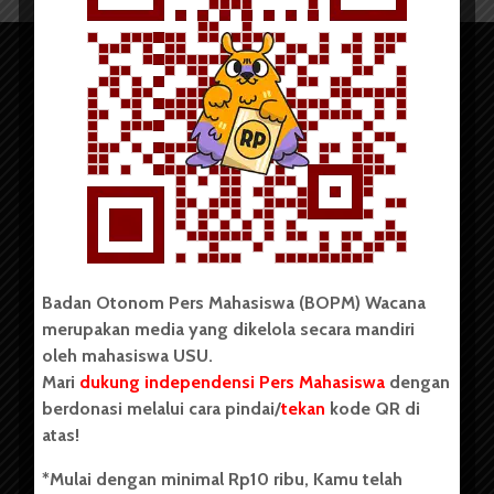
Copyright © 2023. All rights reserved BOPM WACANA.
Badan Otonom Pers Mahasiswa (BOPM) Wacana
merupakan media yang dikelola secara mandiri
Badan Otonom Pers Mahasiswa (BOPM) Wacana merupakan
oleh mahasiswa USU.
pers mahasiswa yang berdiri di luar kampus dan dikelola
Mari
dukung independensi Pers Mahasiswa
dengan
secara mandiri oleh mahasiswa Universitas Sumatera Utara
(USU). Sebelumnya BOPM Wacana merupakan salah satu
berdonasi melalui cara pindai/
tekan
kode QR di
Unit Kegiatan Mahasiswa (UKM) di Universitas Sumatera
atas!
Utara dengan nama Pers Mahasiswa SUARA USU yang
berdiri pada 1 Juli 1995.
*Mulai dengan minimal Rp10 ribu, Kamu telah