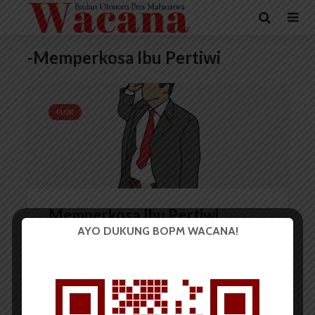
-Memperkosa Ibu Pertiwi
PUISI
Memperkosa Ibu Pertiwi
AYO DUKUNG BOPM WACANA!
Nadiah Azri Br Simbolon
29 November 2020
2 menit waktu baca