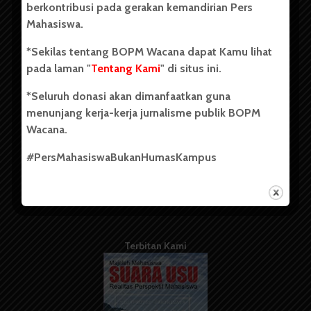
berkontribusi pada gerakan kemandirian Pers
Mahasiswa.
Tentang Kami
*Sekilas tentang BOPM Wacana dapat Kamu lihat
pada laman "
Tentang Kami
" di situs ini.
Kontribusi
*Seluruh donasi akan dimanfaatkan guna
Info Iklan
menunjang kerja-kerja jurnalisme publik BOPM
Pedoman Media Siber
Wacana.
Kode Etik Jurnalistik
#PersMahasiswaBukanHumasKampus
WartaWacana
Terbitan Kami