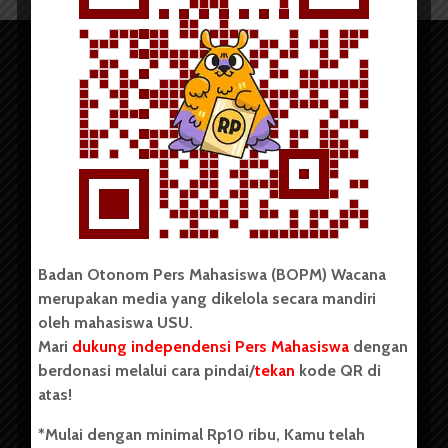
Copyright © 2023. All rights reserved BOPM WACANA.
Badan Otonom Pers Mahasiswa (BOPM) Wacana
merupakan media yang dikelola secara mandiri
Badan Otonom Pers Mahasiswa (BOPM) Wacana merupakan
oleh mahasiswa USU.
pers mahasiswa yang berdiri di luar kampus dan dikelola
Mari
dukung independensi Pers Mahasiswa
dengan
secara mandiri oleh mahasiswa Universitas Sumatera Utara
(USU). Sebelumnya BOPM Wacana merupakan salah satu
berdonasi melalui cara pindai/
tekan
kode QR di
Unit Kegiatan Mahasiswa (UKM) di Universitas Sumatera
atas!
Utara dengan nama Pers Mahasiswa SUARA USU yang
berdiri pada 1 Juli 1995.
*Mulai dengan minimal Rp10 ribu, Kamu telah