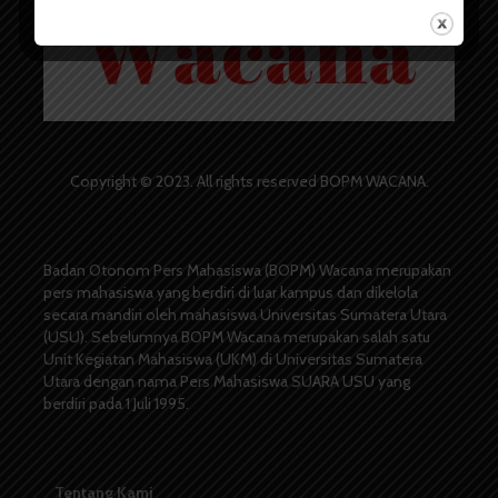
Copyright © 2023. All rights reserved BOPM WACANA.
Badan Otonom Pers Mahasiswa (BOPM) Wacana merupakan
pers mahasiswa yang berdiri di luar kampus dan dikelola
secara mandiri oleh mahasiswa Universitas Sumatera Utara
(USU). Sebelumnya BOPM Wacana merupakan salah satu
Unit Kegiatan Mahasiswa (UKM) di Universitas Sumatera
Utara dengan nama Pers Mahasiswa SUARA USU yang
berdiri pada 1 Juli 1995.
Tentang Kami