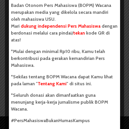
Badan Otonom Pers Mahasiswa (BOPM) Wacana
merupakan media yang dikelola secara mandiri
oleh mahasiswa USU.
Mari
dukung independensi Pers Mahasiswa
dengan
BERITA KOTA
berdonasi melalui cara pindai/
tekan
kode QR di
atas!
*Mulai dengan minimal Rp10 ribu, Kamu telah
berkontribusi pada gerakan kemandirian Pers
Mahasiswa.
Desak Bebaskan Sorbatua
*Sekilas tentang BOPM Wacana dapat Kamu lihat
Siallagan, Ratusan Massa...
pada laman "
Tentang Kami
" di situs ini.
Redaksi
27 Maret 2024
1 menit waktu baca
*Seluruh donasi akan dimanfaatkan guna
menunjang kerja-kerja jurnalisme publik BOPM
Wacana.
#PersMahasiswaBukanHumasKampus