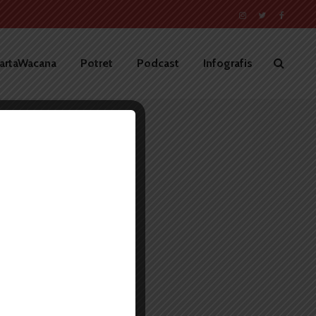
artaWacana
Potret
Podcast
Infografis