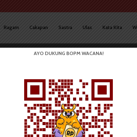
Ragam
Cakapan
Sastra
Ulas
Kata Kita
W
AYO DUKUNG BOPM WACANA!
irausahaan