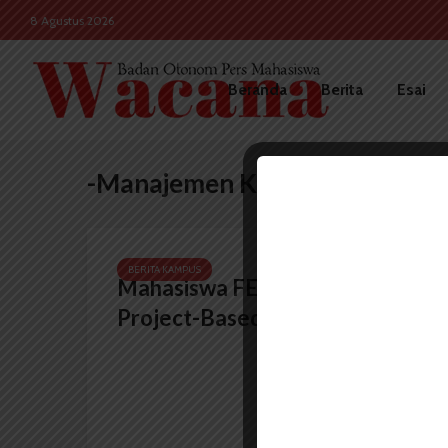
8 Agustus 2026
Beranda
Berita
Esai
-Manajemen Konsentrasi Kew
BERITA KAMPUS
Mahasiswa FEB Sarankan
Project-Based Sebagai Tugas...