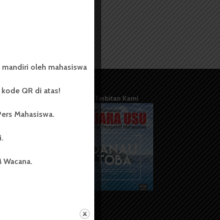
 mandiri oleh mahasiswa
kode QR di atas!
Terbitan Kami
Pers Mahasiswa.
i.
M Wacana.