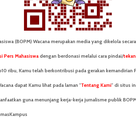
iswa (BOPM) Wacana merupakan media yang dikelola secara
i Pers Mahasiswa
dengan berdonasi melalui cara pindai/
tekan
tonom Pers Mahasiswa (BOPM)
Tentang Kami
merupakan pers mahasiswa
10 ribu, Kamu telah berkontribusi pada gerakan kemandirian 
iri di luar kampus dan dikelola
Kontribusi
andiri oleh mahasiswa
acana dapat Kamu lihat pada laman "
tas Sumatera Utara (USU).
Tentang Kami
" di situs in
Info Iklan
nya BOPM Wacana merupakan
tu Unit Kegiatan Mahasiswa
Pedoman Media Siber
anfaatkan guna menunjang kerja-kerja jurnalisme publik BOP
 Universitas Sumatera Utara
nama Pers Mahasiswa SUARA
Kode Etik Jurnalistik
umasKampus
berdiri pada 1 Juli 1995.
WartaWacana