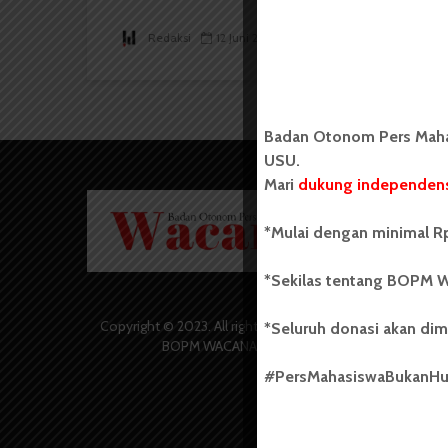
Redaksi
12 Juni 2021
2 menit waktu baca
Badan Otonom Pers Mahas
USU.
Mari
dukung independens
Badan O
Wacana 
*Mulai dengan minimal Rp
yang berd
secara m
*Sekilas tentang BOPM W
Universi
Sebelum
salah sa
Copyright © 2023. All rights reserved
*Seluruh donasi akan dim
(UKM) di
BOPM WACANA.
dengan 
#PersMahasiswaBukanH
USU yang 