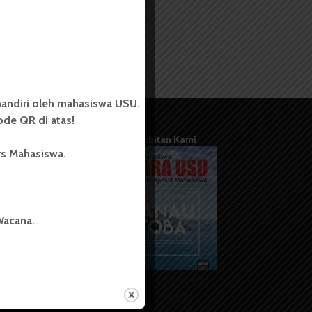
andiri oleh mahasiswa USU.
de QR di atas!
Terbitan Kami
rs Mahasiswa.
Wacana.