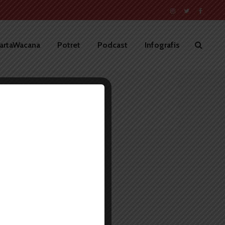
artaWacana
Potret
Podcast
Infografis