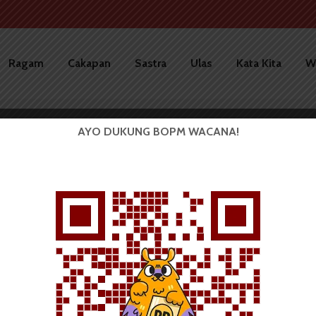
Ragam
Cakapan
Sastra
Ulas
Kata Kita
W
AYO DUKUNG BOPM WACANA!
BERITA KAMPUS
IMSI USU Adakan Lomba
Tingkat Nasional, Sambut...