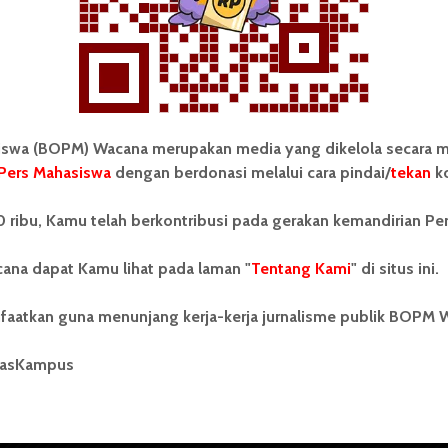
Redaksi
29 Oktober 2025
2 menit waktu baca
wa (BOPM) Wacana merupakan media yang dikelola secara m
Pers Mahasiswa
dengan berdonasi melalui cara pindai/
tekan
ko
tonom Pers Mahasiswa (BOPM)
Tentang Kami
 ribu, Kamu telah berkontribusi pada gerakan kemandirian Pe
merupakan pers mahasiswa
iri di luar kampus dan dikelola
Kontribusi
andiri oleh mahasiswa
ana dapat Kamu lihat pada laman "
Tentang Kami
" di situs ini.
tas Sumatera Utara (USU).
Info Iklan
nya BOPM Wacana merupakan
faatkan guna menunjang kerja-kerja jurnalisme publik BOPM 
tu Unit Kegiatan Mahasiswa
Pedoman Media Siber
 Universitas Sumatera Utara
nama Pers Mahasiswa SUARA
masKampus
Kode Etik Jurnalistik
berdiri pada 1 Juli 1995.
WartaWacana