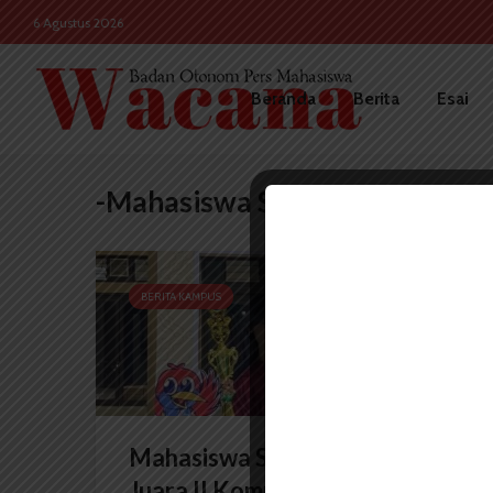
6 Agustus 2026
Beranda
Berita
Esai
-Mahasiswa Sastra Inggris
BERITA KAMPUS
Mahasiswa Sastra Inggris USU
Juara II Kompetisi Esai di...