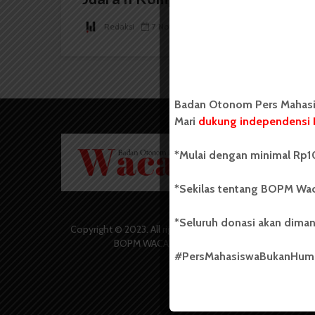
Redaksi
7 November 2025
2 menit waktu baca
Badan Otonom Pers Mahasis
Mari
dukung independensi 
Badan O
*Mulai dengan minimal Rp10
Wacana 
yang berd
secara m
*Sekilas tentang BOPM Wac
Universi
Sebelum
*Seluruh donasi akan diman
salah sa
Copyright © 2023. All rights reserved
(UKM) di
BOPM WACANA.
dengan 
#PersMahasiswaBukanHu
USU yang 