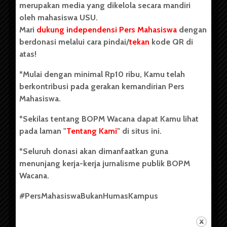
merupakan media yang dikelola secara mandiri
oleh mahasiswa USU.
Mari
dukung independensi Pers Mahasiswa
dengan
berdonasi melalui cara pindai/
tekan
kode QR di
Copyright © 2023. All rights reserved BOPM WACANA.
atas!
*Mulai dengan minimal Rp10 ribu, Kamu telah
berkontribusi pada gerakan kemandirian Pers
Badan Otonom Pers Mahasiswa (BOPM) Wacana merupakan
Mahasiswa.
pers mahasiswa yang berdiri di luar kampus dan dikelola
secara mandiri oleh mahasiswa Universitas Sumatera Utara
*Sekilas tentang BOPM Wacana dapat Kamu lihat
(USU). Sebelumnya BOPM Wacana merupakan salah satu
pada laman "
Tentang Kami
" di situs ini.
Unit Kegiatan Mahasiswa (UKM) di Universitas Sumatera
Utara dengan nama Pers Mahasiswa SUARA USU yang
*Seluruh donasi akan dimanfaatkan guna
berdiri pada 1 Juli 1995.
menunjang kerja-kerja jurnalisme publik BOPM
Wacana.
Tentang Kami
#PersMahasiswaBukanHumasKampus
Kontribusi