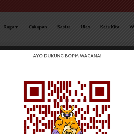
Ragam
Cakapan
Sastra
Ulas
Kata Kita
W
 dan Informasi
AYO DUKUNG BOPM WACANA!