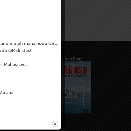
andiri oleh mahasiswa USU.
de QR di atas!
Terbitan Kami
rs Mahasiswa.
Wacana.