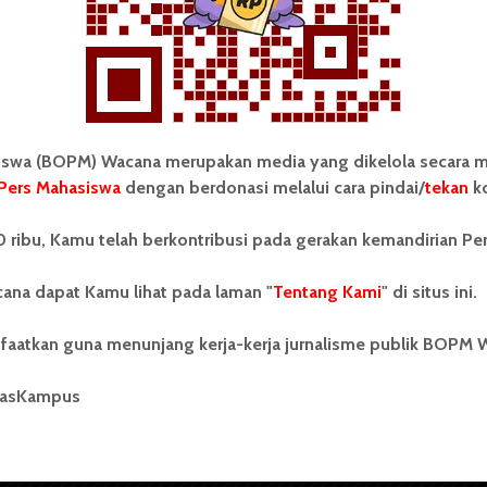
wa (BOPM) Wacana merupakan media yang dikelola secara m
Pers Mahasiswa
dengan berdonasi melalui cara pindai/
tekan
ko
tonom Pers Mahasiswa (BOPM)
Tentang Kami
 ribu, Kamu telah berkontribusi pada gerakan kemandirian Pe
merupakan pers mahasiswa
iri di luar kampus dan dikelola
Kontribusi
andiri oleh mahasiswa
ana dapat Kamu lihat pada laman "
Tentang Kami
" di situs ini.
tas Sumatera Utara (USU).
Info Iklan
nya BOPM Wacana merupakan
faatkan guna menunjang kerja-kerja jurnalisme publik BOPM 
tu Unit Kegiatan Mahasiswa
Pedoman Media Siber
 Universitas Sumatera Utara
nama Pers Mahasiswa SUARA
masKampus
Kode Etik Jurnalistik
berdiri pada 1 Juli 1995.
WartaWacana