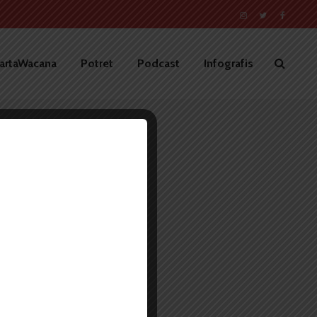
artaWacana
Potret
Podcast
Infografis