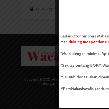
Redaksi
15 Januari 2018
2 menit waktu baca
Badan Otonom Pers Mahasis
Mari
dukung independensi 
Badan O
*Mulai dengan minimal Rp10
Wacana 
yang berd
secara m
*Sekilas tentang BOPM Wac
Universi
Sebelum
*Seluruh donasi akan diman
salah sa
Copyright © 2023. All rights reserved
(UKM) di
BOPM WACANA.
dengan 
#PersMahasiswaBukanHu
USU yang 