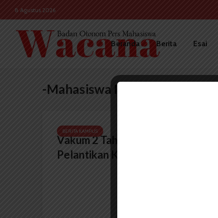
8 Agustus 2026
Beranda
Berita
Esai
-Mahasiswa Ilmu Perpustakaan
BERITA KAMPUS
Vakum 2 Tahun, IMPUS Adakan
Pelantikan Kembali