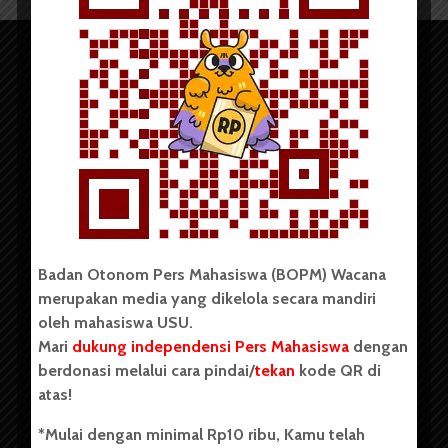
Copyright © 2023. All rights reserved BOPM WACANA.
Badan Otonom Pers Mahasiswa (BOPM) Wacana
merupakan media yang dikelola secara mandiri
Badan Otonom Pers Mahasiswa (BOPM) Wacana merupakan
oleh mahasiswa USU.
pers mahasiswa yang berdiri di luar kampus dan dikelola
Mari
dukung independensi Pers Mahasiswa
dengan
secara mandiri oleh mahasiswa Universitas Sumatera Utara
(USU). Sebelumnya BOPM Wacana merupakan salah satu
berdonasi melalui cara pindai/
tekan
kode QR di
Unit Kegiatan Mahasiswa (UKM) di Universitas Sumatera
atas!
Utara dengan nama Pers Mahasiswa SUARA USU yang
berdiri pada 1 Juli 1995.
*Mulai dengan minimal Rp10 ribu, Kamu telah