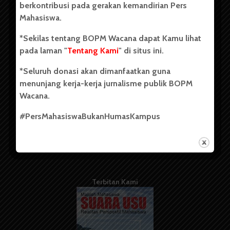
berkontribusi pada gerakan kemandirian Pers
Mahasiswa.
Tentang Kami
*Sekilas tentang BOPM Wacana dapat Kamu lihat
pada laman "
Tentang Kami
" di situs ini.
Kontribusi
*Seluruh donasi akan dimanfaatkan guna
Info Iklan
menunjang kerja-kerja jurnalisme publik BOPM
Pedoman Media Siber
Wacana.
Kode Etik Jurnalistik
#PersMahasiswaBukanHumasKampus
WartaWacana
Terbitan Kami